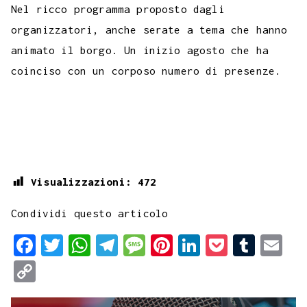
Nel ricco programma proposto dagli
organizzatori, anche serate a tema che hanno
animato il borgo. Un inizio agosto che ha
coinciso con un corposo numero di presenze.
Visualizzazioni:
472
Condividi questo articolo
F
T
W
T
M
P
L
P
T
E
a
w
h
e
e
i
i
o
u
m
C
c
i
a
l
s
n
n
c
m
a
o