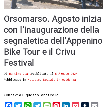
Orsomarso. Agosto inizia
con l’inaugurazione della
segnaletica dell’Appenino
Bike Tour e il Crivu
Festival
Di
Martino Ciano
Pubblicato il
5 Agosto 2024
Pubblicato in:
Notizie
,
Notizie in evidenza
Condividi questo articolo
F
T
W
T
M
P
L
P
T
E