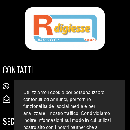
CONTATTI
+39 345 72 72 88 5
Utilizziamo i cookie per personalizzare
radiodigiesse@gmail.com
contenuti ed annunci, per fornire
funzionalità dei social media e per
analizzare il nostro traffico. Condividiamo
SEGUICI SUI SOCIAL
inoltre informazioni sul modo in cui utilizzi il
nostro sito con i nostri partner che si