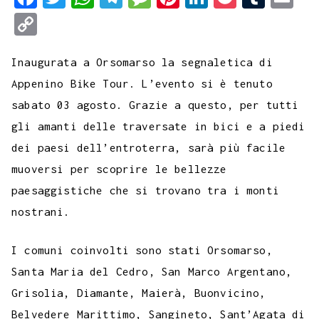
a
w
h
e
e
i
i
o
u
m
C
c
i
a
l
s
n
n
c
m
a
o
e
t
t
e
s
t
k
k
b
i
Inaugurata a Orsomarso la segnaletica di
p
b
t
s
g
a
e
e
e
l
l
Appenino Bike Tour. L’evento si è tenuto
y
sabato 03 agosto. Grazie a questo, per tutti
o
e
A
r
g
r
d
t
r
L
gli amanti delle traversate in bici e a piedi
o
r
p
a
e
e
I
i
dei paesi dell’entroterra, sarà più facile
k
p
m
s
n
n
muoversi per scoprire le bellezze
t
k
paesaggistiche che si trovano tra i monti
nostrani.
I comuni coinvolti sono stati Orsomarso,
Santa Maria del Cedro, San Marco Argentano,
Grisolia, Diamante, Maierà, Buonvicino,
Belvedere Marittimo, Sangineto, Sant’Agata di