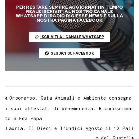
e
t
t
e
s
t
k
k
b
i
p
PER RESTARE SEMPRE AGGIORNATI IN TEMPO
b
t
s
g
a
e
e
e
l
l
y
REALE ISCRIVITI AL NOSTRO CANALE
WHATSAPP DI RADIO DIGIESSE NEWS E SULLA
o
e
A
r
g
r
d
t
r
NOSTRA PAGINA FACEBOOK
L
o
r
p
a
e
e
I
i
ISCRIVITI AL CANALE WHATSAPP
k
p
m
s
n
n
t
k
SEGUICI SU FACEBOOK
Orsomarso. Gaia Animali e Ambiente consegna
i suoi attestati di benemerenza. Riconoscimen
to a Eda Papa
Lauria. Il Dieci e l’Undici Agosto il “X Pali
o del Gusto”