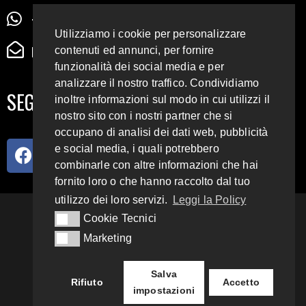
+39 345 72 72 88 5
Utilizziamo i cookie per personalizzare
radiodigiesse@gmail.com
contenuti ed annunci, per fornire
funzionalità dei social media e per
analizzare il nostro traffico. Condividiamo
SEGUICI SUI SOCIAL
inoltre informazioni sul modo in cui utilizzi il
nostro sito con i nostri partner che si
occupano di analisi dei dati web, pubblicità
e social media, i quali potrebbero
combinarle con altre informazioni che hai
fornito loro o che hanno raccolto dal tuo
utilizzo dei loro servizi.
Leggi la Policy
93.4 E 95.3 FM
Cookie Tecnici
Cookie Tecnici
Marketing
Marketing
Copyright 2018 – 2022
Radio Digiesse.
Salva
Rifiuto
Accetto
impostazioni
Privacy & Cookie Policy