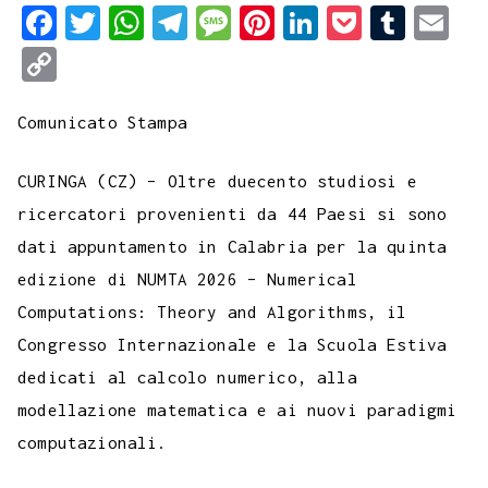
F
T
W
T
M
P
L
P
T
E
a
w
h
e
e
i
i
o
u
m
C
c
i
a
l
s
n
n
c
m
a
o
e
t
t
e
s
t
k
k
b
i
Comunicato Stampa
p
b
t
s
g
a
e
e
e
l
l
y
CURINGA (CZ) – Oltre duecento studiosi e
o
e
A
r
g
r
d
t
r
L
ricercatori provenienti da 44 Paesi si sono
o
r
p
a
e
e
I
i
dati appuntamento in Calabria per la quinta
k
p
m
s
n
n
edizione di NUMTA 2026 – Numerical
t
k
Computations: Theory and Algorithms, il
Congresso Internazionale e la Scuola Estiva
dedicati al calcolo numerico, alla
modellazione matematica e ai nuovi paradigmi
computazionali.