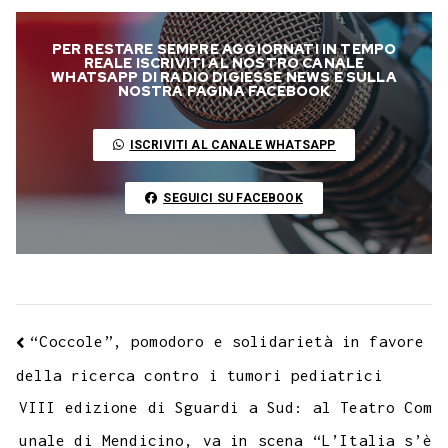
o
e
t
t
e
s
t
k
k
b
i
p
PER RESTARE SEMPRE AGGIORNATI IN TEMPO
b
t
s
g
a
e
e
e
l
l
y
REALE ISCRIVITI AL NOSTRO CANALE
WHATSAPP DI RADIO DIGIESSE NEWS E SULLA
o
e
A
r
g
r
d
t
r
NOSTRA PAGINA FACEBOOK
L
o
r
p
a
e
e
I
i
ISCRIVITI AL CANALE WHATSAPP
k
p
m
s
n
n
t
k
SEGUICI SU FACEBOOK
“Coccole”, pomodoro e solidarietà in favore
della ricerca contro i tumori pediatrici
VIII edizione di Sguardi a Sud: al Teatro Com
unale di Mendicino, va in scena “L’Italia s’è