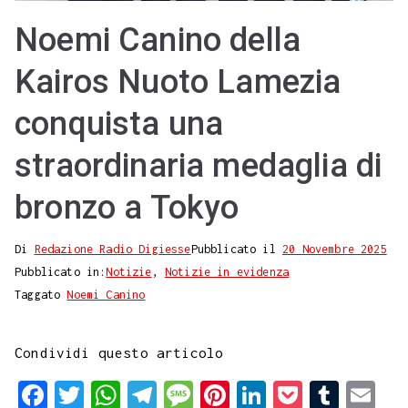
Noemi Canino della
Kairos Nuoto Lamezia
conquista una
straordinaria medaglia di
bronzo a Tokyo
Di
Redazione Radio Digiesse
Pubblicato il
20 Novembre 2025
Pubblicato in:
Notizie
,
Notizie in evidenza
Taggato
Noemi Canino
Condividi questo articolo
F
T
W
T
M
P
L
P
T
E