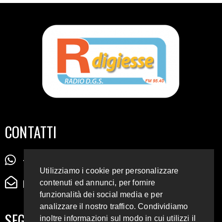
CONTATTI
+39 345 72 72 88 5
Utilizziamo i cookie per personalizzare
radiodigiesse@gmail.com
contenuti ed annunci, per fornire
funzionalità dei social media e per
analizzare il nostro traffico. Condividiamo
SEGUICI SUI SOCIAL
inoltre informazioni sul modo in cui utilizzi il