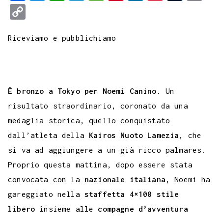
a
w
h
e
e
i
i
o
u
m
C
c
i
a
l
s
n
n
c
m
a
o
e
t
t
e
s
t
k
k
b
i
Riceviamo e pubblichiamo
p
b
t
s
g
a
e
e
e
l
l
y
o
e
A
r
g
r
d
t
r
L
o
r
p
a
e
e
I
i
È bronzo a Tokyo per Noemi Canino
. Un
k
p
m
s
n
n
risultato straordinario, coronato da una
t
k
medaglia storica, quello conquistato
dall’atleta della
Kairos Nuoto Lamezia
, che
si va ad aggiungere a un già ricco palmares.
Proprio questa mattina, dopo essere stata
convocata con la
nazionale italiana
, Noemi ha
gareggiato nella
staffetta 4×100 stile
libero
insieme alle
compagne d’avventura