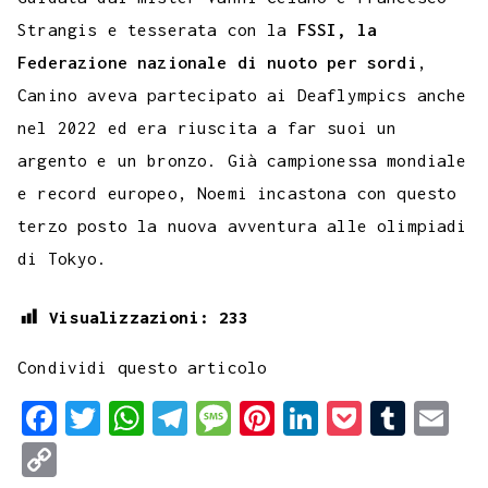
Strangis e tesserata con la
FSSI, la
Federazione nazionale di nuoto per sordi
,
Canino aveva partecipato ai Deaflympics anche
nel 2022 ed era riuscita a far suoi un
argento e un bronzo. Già campionessa mondiale
e record europeo, Noemi incastona con questo
terzo posto la nuova avventura alle olimpiadi
di Tokyo.
Visualizzazioni:
233
Condividi questo articolo
F
T
W
T
M
P
L
P
T
E
a
w
h
e
e
i
i
o
u
m
C
c
i
a
l
s
n
n
c
m
a