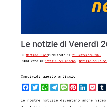
Le notizie di Venerdì
Di
Martino Ciano
Pubblicato il
26 Settembre 2025
Pubblicato in:
Notizie del Giorno
,
Notizie della Se
Condividi questo articolo
F
T
W
T
M
P
L
P
a
w
h
e
e
i
i
o
Le nostre notizie diventano anche video
c
i
a
l
s
n
n
c