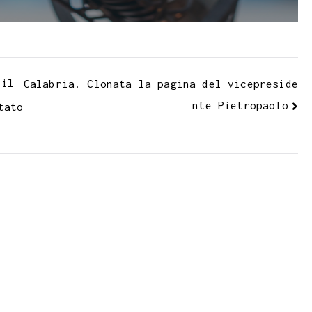
k
 il
Calabria. Clonata la pagina del vicepreside
nte Pietropaolo
tato