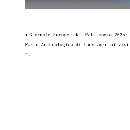
k
p
m
s
n
t
Giornate Europee del Patrimonio 2025:
Parco Archeologico di Laos apre ai visi
ri