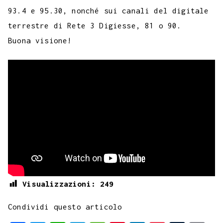
k
p
m
s
n
n
93.4 e 95.30, nonché sui canali del digitale
t
k
terrestre di Rete 3 Digiesse, 81 o 90.
Buona visione!
Visualizzazioni:
249
Condividi questo articolo