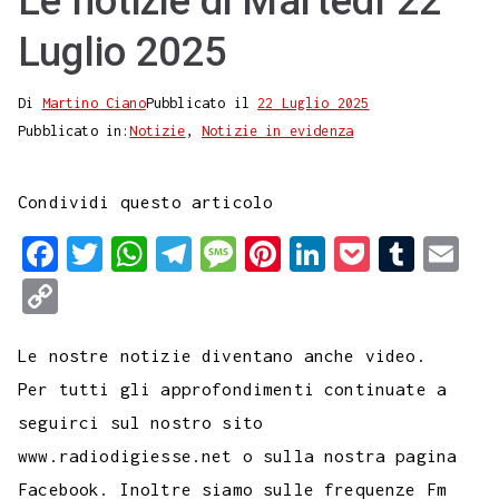
Le notizie di Martedì 22
Luglio 2025
Di
Martino Ciano
Pubblicato il
22 Luglio 2025
Pubblicato in:
Notizie
,
Notizie in evidenza
Condividi questo articolo
F
T
W
T
M
P
L
P
T
E
a
w
h
e
e
i
i
o
u
m
C
c
i
a
l
s
n
n
c
m
a
o
e
t
t
e
s
t
k
k
b
i
Le nostre notizie diventano anche video.
p
b
t
s
g
a
e
e
e
l
l
Per tutti gli approfondimenti continuate a
y
seguirci sul nostro sito
o
e
A
r
g
r
d
t
r
L
www.radiodigiesse.net o sulla nostra pagina
o
r
p
a
e
e
I
i
Facebook. Inoltre siamo sulle frequenze Fm