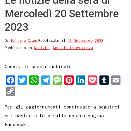
Le notizie della sera di
Mercoledì 20 Settembre
2023
Di
Martino Ciano
Pubblicato il
20 Settembre 2023
Pubblicato in:
Notizie
,
Notizie in evidenza
Condividi questo articolo
F
T
W
T
M
P
L
P
T
E
a
w
h
e
e
i
i
o
u
m
C
c
i
a
l
s
n
n
c
m
a
o
e
t
t
e
s
t
k
k
b
i
Per gli aggiornamenti continuate a seguirci
p
b
t
s
g
a
e
e
e
l
l
sul nostro sito o sulla nostra pagina
y
Facebook.
o
e
A
r
g
r
d
t
r
L