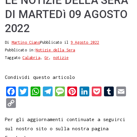
LE NOTIZIE DELLA SERA
DI MARTEDì 09 AGOSTO
2022
Di
Martino Ciano
Pubblicato il
9 Agosto 2022
Pubblicato in:
Notizie della Sera
Taggato
Calabria
,
Gr
,
notizie
Condividi questo articolo
F
T
W
T
M
P
L
P
T
E
a
w
h
e
e
i
i
o
u
m
C
c
i
a
l
s
n
n
c
m
a
o
e
t
t
e
s
t
k
k
b
i
Per gli aggiornamenti continuate a seguirci
p
b
t
s
g
a
e
e
e
l
l
sul nostro sito o sulla nostra pagina
y