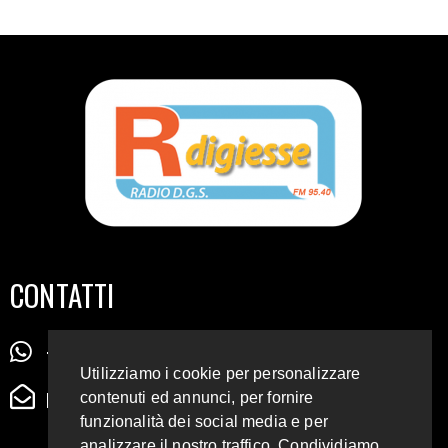
CONTATTI
+39 345 72 72 88 5
Utilizziamo i cookie per personalizzare
radiodigiesse@gmail.com
contenuti ed annunci, per fornire
funzionalità dei social media e per
analizzare il nostro traffico. Condividiamo