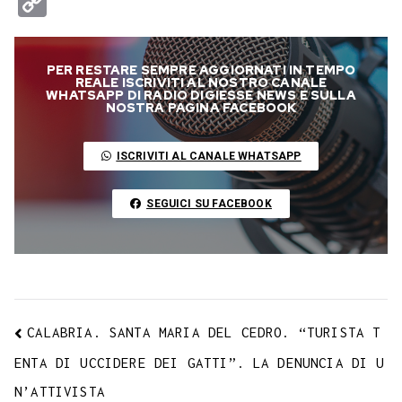
C
c
i
a
l
s
n
n
c
m
a
o
e
t
t
e
s
t
k
k
b
i
p
PER RESTARE SEMPRE AGGIORNATI IN TEMPO
b
t
s
g
a
e
e
e
l
l
y
REALE ISCRIVITI AL NOSTRO CANALE
WHATSAPP DI RADIO DIGIESSE NEWS E SULLA
o
e
A
r
g
r
d
t
r
NOSTRA PAGINA FACEBOOK
L
o
r
p
a
e
e
I
i
ISCRIVITI AL CANALE WHATSAPP
k
p
m
s
n
n
t
k
SEGUICI SU FACEBOOK
CALABRIA. SANTA MARIA DEL CEDRO. “TURISTA T
ENTA DI UCCIDERE DEI GATTI”. LA DENUNCIA DI U
N’ATTIVISTA