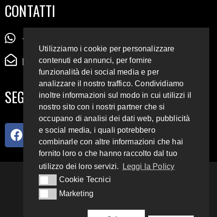
CONTATTI
+39 345 72 72 88 5
Utilizziamo i cookie per personalizzare
radiodigiesse@gmail.com
contenuti ed annunci, per fornire
funzionalità dei social media e per
analizzare il nostro traffico. Condividiamo
SEGUICI SUI SOCIAL
inoltre informazioni sul modo in cui utilizzi il
nostro sito con i nostri partner che si
occupano di analisi dei dati web, pubblicità
e social media, i quali potrebbero
combinarle con altre informazioni che hai
fornito loro o che hanno raccolto dal tuo
utilizzo dei loro servizi.
Leggi la Policy
93.4 E 95.3 FM
Cookie Tecnici
Cookie Tecnici
Marketing
Marketing
Copyright 2018 – 2022
Radio Digiesse.