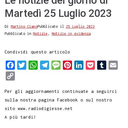
Le notizie del giorno di
Martedì 25 Luglio 2023
Di
Martino Ciano
Pubblicato il
25 Luglio 2023
Pubblicato in:
Notizie
,
Notizie in evidenza
Condividi questo articolo
F
T
W
T
M
P
L
P
T
E
a
w
h
e
e
i
i
o
u
m
C
c
i
a
l
s
n
n
c
m
a
o
e
t
t
e
s
t
k
k
b
i
Per gli aggiornamenti continuate a seguirci
p
b
t
s
g
a
e
e
e
l
l
sulla nostra pagina Facebook o sul nostro
y
sito www.radiodigiesse.net
o
e
A
r
g
r
d
t
r
L
A più tardi!
o
r
p
a
e
e
I
i