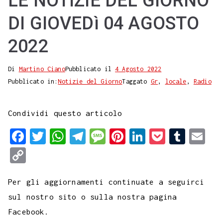
LE NOTIZIE DEL GIORNO
DI GIOVEDì 04 AGOSTO
2022
Di
Martino Ciano
Pubblicato il
4 Agosto 2022
Pubblicato in:
Notizie del Giorno
Taggato
Gr
,
locale
,
Radio
Condividi questo articolo
F
T
W
T
M
P
L
P
T
E
a
w
h
e
e
i
i
o
u
m
C
c
i
a
l
s
n
n
c
m
a
o
e
t
t
e
s
t
k
k
b
i
Per gli aggiornamenti continuate a seguirci
p
b
t
s
g
a
e
e
e
l
l
sul nostro sito o sulla nostra pagina
y
Facebook.
o
e
A
r
g
r
d
t
r
L