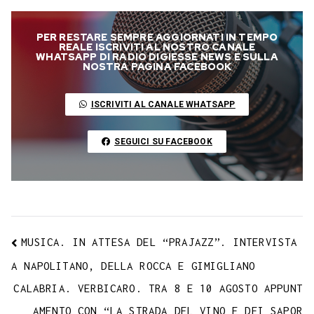
c
i
a
l
s
n
n
c
m
a
o
e
t
t
e
s
t
k
k
b
i
p
PER RESTARE SEMPRE AGGIORNATI IN TEMPO
b
t
s
g
a
e
e
e
l
l
y
REALE ISCRIVITI AL NOSTRO CANALE
WHATSAPP DI RADIO DIGIESSE NEWS E SULLA
o
e
A
r
g
r
d
t
r
NOSTRA PAGINA FACEBOOK
L
o
r
p
a
e
e
I
i
ISCRIVITI AL CANALE WHATSAPP
k
p
m
s
n
n
t
k
SEGUICI SU FACEBOOK
MUSICA. IN ATTESA DEL “PRAJAZZ”. INTERVISTA
A NAPOLITANO, DELLA ROCCA E GIMIGLIANO
CALABRIA. VERBICARO. TRA 8 E 10 AGOSTO APPUNT
AMENTO CON “LA STRADA DEL VINO E DEI SAPOR