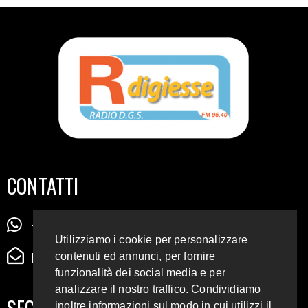
CONTATTI
+39 345 72 72 88 5
Utilizziamo i cookie per personalizzare
radiodigiesse@gmail.com
contenuti ed annunci, per fornire
funzionalità dei social media e per
analizzare il nostro traffico. Condividiamo
SEGUICI SUI SOCIAL
inoltre informazioni sul modo in cui utilizzi il