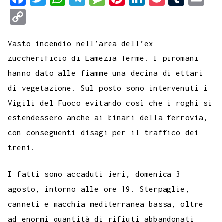
a
w
h
e
e
i
i
o
u
m
C
c
i
a
l
s
n
n
c
m
a
o
e
t
t
e
s
t
k
k
b
i
Vasto incendio nell’area dell’ex
p
b
t
s
g
a
e
e
e
l
l
zuccherificio di Lamezia Terme. I piromani
y
hanno dato alle fiamme una decina di ettari
o
e
A
r
g
r
d
t
r
L
di vegetazione. Sul posto sono intervenuti i
o
r
p
a
e
e
I
i
Vigili del Fuoco evitando così che i roghi si
k
p
m
s
n
n
estendessero anche ai binari della ferrovia,
t
k
con conseguenti disagi per il traffico dei
treni.
I fatti sono accaduti ieri, domenica 3
agosto, intorno alle ore 19. Sterpaglie,
canneti e macchia mediterranea bassa, oltre
ad enormi quantità di rifiuti abbandonati