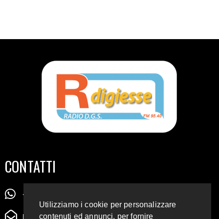
CONTATTI
+39 345 72 72 88 5
Utilizziamo i cookie per personalizzare
radiodigiesse@gmail.com
contenuti ed annunci, per fornire