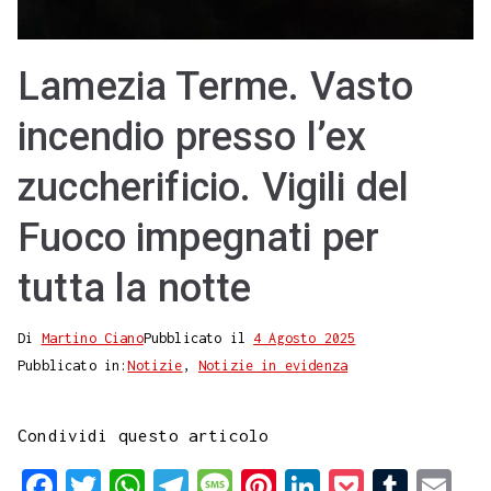
Lamezia Terme. Vasto
incendio presso l’ex
zuccherificio. Vigili del
Fuoco impegnati per
tutta la notte
Di
Martino Ciano
Pubblicato il
4 Agosto 2025
Pubblicato in:
Notizie
,
Notizie in evidenza
Condividi questo articolo
F
T
W
T
M
P
L
P
T
E