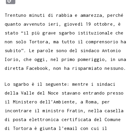
c
i
a
l
s
n
n
c
m
a
o
e
t
t
e
s
t
k
k
b
i
Trentuno minuti di rabbia e amarezza, perché
p
b
t
s
g
a
e
e
e
l
l
quanto avvenuto ieri, giovedì 19 ottobre, è
y
stato “il più grave sgarbo istituzionale che
o
e
A
r
g
r
d
t
r
L
non solo Tortora, ma tutto il comprensorio ha
o
r
p
a
e
e
I
i
subito”. Le parole sono del sindaco Antonio
k
p
m
s
n
n
Iorio, che oggi, nel primo pomeriggio, in una
t
k
diretta Facebook, non ha risparmiato nessuno.
Lo sgarbo è il seguente: mentre i sindaci
della Valle del Noce stavano entrando presso
il Ministero dell’Ambiente, a Roma, per
incontrare il ministro Fratin, nella casella
di posta elettronica certificata del Comune
di Tortora è giunta l’email con cui il