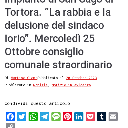
Tortora. “La rabbia e la
delusione del sindaco
Iorio”. Mercoledì 25
Ottobre consiglio
comunale straordinario
Di
Martino Ciano
Pubblicato il
20 Ottobre 2023
Pubblicato in:
Notizie
,
Notizie in evidenza
Condividi questo articolo
F
T
W
T
M
P
L
P
T
E
a
w
h
e
e
i
i
o
u
m
C