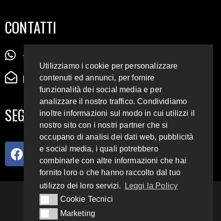
CONTATTI
+39 345 72 72 88 5
Utilizziamo i cookie per personalizzare
radiodigiesse@gmail.com
contenuti ed annunci, per fornire
funzionalità dei social media e per
analizzare il nostro traffico. Condividiamo
SEGUICI SUI SOCIAL
inoltre informazioni sul modo in cui utilizzi il
nostro sito con i nostri partner che si
occupano di analisi dei dati web, pubblicità
e social media, i quali potrebbero
combinarle con altre informazioni che hai
fornito loro o che hanno raccolto dal tuo
utilizzo dei loro servizi.
Leggi la Policy
93.4 E 95.3 FM
Cookie Tecnici
Cookie Tecnici
Marketing
Marketing