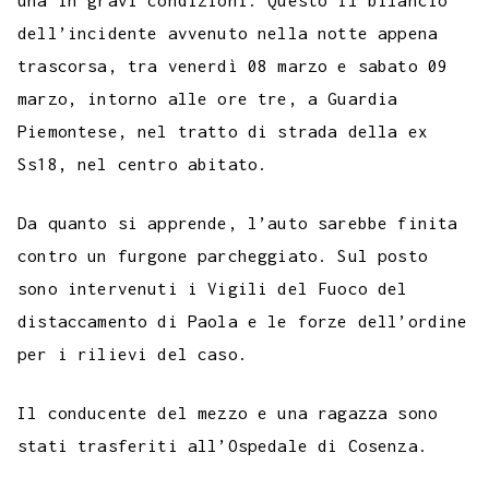
b
t
s
g
a
e
e
e
l
l
una in gravi condizioni. Questo il bilancio
y
dell’incidente avvenuto nella notte appena
o
e
A
r
g
r
d
t
r
L
trascorsa, tra venerdì 08 marzo e sabato 09
o
r
p
a
e
e
I
i
marzo, intorno alle ore tre, a Guardia
k
p
m
s
n
n
Piemontese, nel tratto di strada della ex
t
k
Ss18, nel centro abitato.
Da quanto si apprende, l’auto sarebbe finita
contro un furgone parcheggiato. Sul posto
sono intervenuti i Vigili del Fuoco del
distaccamento di Paola e le forze dell’ordine
per i rilievi del caso.
Il conducente del mezzo e una ragazza sono
stati trasferiti all’Ospedale di Cosenza.