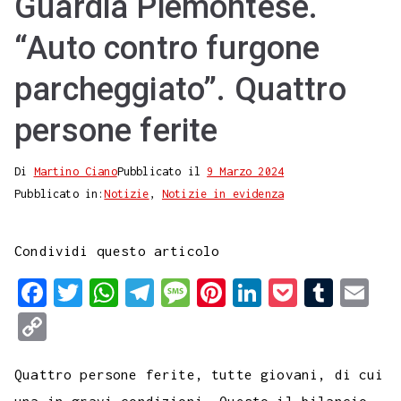
Guardia Piemontese.
“Auto contro furgone
parcheggiato”. Quattro
persone ferite
Di
Martino Ciano
Pubblicato il
9 Marzo 2024
Pubblicato in:
Notizie
,
Notizie in evidenza
Condividi questo articolo
F
T
W
T
M
P
L
P
T
E
a
w
h
e
e
i
i
o
u
m
C
c
i
a
l
s
n
n
c
m
a
o
e
t
t
e
s
t
k
k
b
i
Quattro persone ferite, tutte giovani, di cui
p