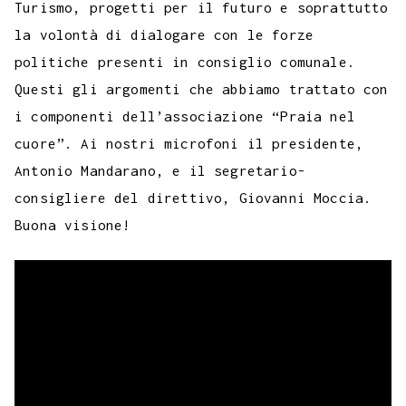
e
t
t
e
s
t
k
k
b
i
Turismo, progetti per il futuro e soprattutto
p
b
t
s
g
a
e
e
e
l
l
la volontà di dialogare con le forze
y
politiche presenti in consiglio comunale.
o
e
A
r
g
r
d
t
r
L
Questi gli argomenti che abbiamo trattato con
o
r
p
a
e
e
I
i
i componenti dell’associazione “Praia nel
k
p
m
s
n
n
cuore”. Ai nostri microfoni il presidente,
t
k
Antonio Mandarano, e il segretario-
consigliere del direttivo, Giovanni Moccia.
Buona visione!