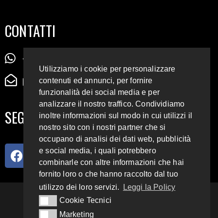
CONTATTI
+39 345 72 72 88 5
Utilizziamo i cookie per personalizzare
radiodigiesse@gmail.com
contenuti ed annunci, per fornire
funzionalità dei social media e per
analizzare il nostro traffico. Condividiamo
SEGUICI SUI SOCIAL
inoltre informazioni sul modo in cui utilizzi il
nostro sito con i nostri partner che si
occupano di analisi dei dati web, pubblicità
e social media, i quali potrebbero
combinarle con altre informazioni che hai
fornito loro o che hanno raccolto dal tuo
utilizzo dei loro servizi.
Leggi la Policy
93.4 E 95.3 FM
Cookie Tecnici
Cookie Tecnici
Marketing
Marketing