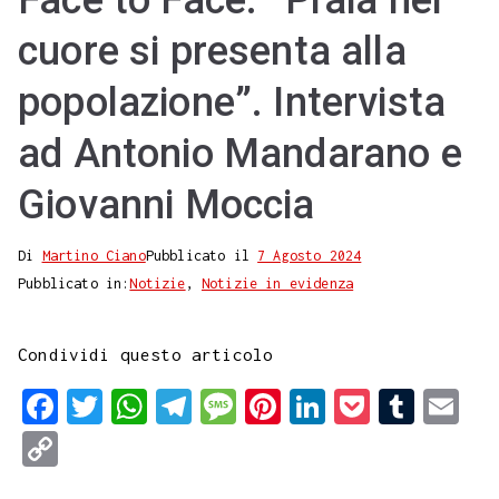
Face to Face. “Praia nel
cuore si presenta alla
popolazione”. Intervista
ad Antonio Mandarano e
Giovanni Moccia
Di
Martino Ciano
Pubblicato il
7 Agosto 2024
Pubblicato in:
Notizie
,
Notizie in evidenza
Condividi questo articolo
F
T
W
T
M
P
L
P
T
E
a
w
h
e
e
i
i
o
u
m
C
c
i
a
l
s
n
n
c
m
a
o