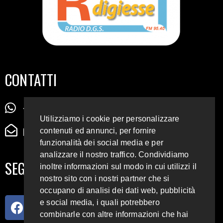
CONTATTI
+39 345 72 72 88 5
Utilizziamo i cookie per personalizzare
radiodigiesse@gmail.com
contenuti ed annunci, per fornire
funzionalità dei social media e per
analizzare il nostro traffico. Condividiamo
SEGUICI SUI SOCIAL
inoltre informazioni sul modo in cui utilizzi il
nostro sito con i nostri partner che si
occupano di analisi dei dati web, pubblicità
e social media, i quali potrebbero
combinarle con altre informazioni che hai