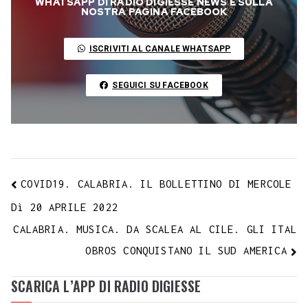
WHATSAPP DI RADIO DIGIESSE NEWS E SULLA
o
e
A
r
g
r
d
t
r
NOSTRA PAGINA FACEBOOK
L
o
r
p
a
e
e
I
i
ISCRIVITI AL CANALE WHATSAPP
k
p
m
s
n
n
t
k
SEGUICI SU FACEBOOK
COVID19. CALABRIA. IL BOLLETTINO DI MERCOLE
Dì 20 APRILE 2022
CALABRIA. MUSICA. DA SCALEA AL CILE. GLI ITAL
OBROS CONQUISTANO IL SUD AMERICA
SCARICA L’APP DI RADIO DIGIESSE