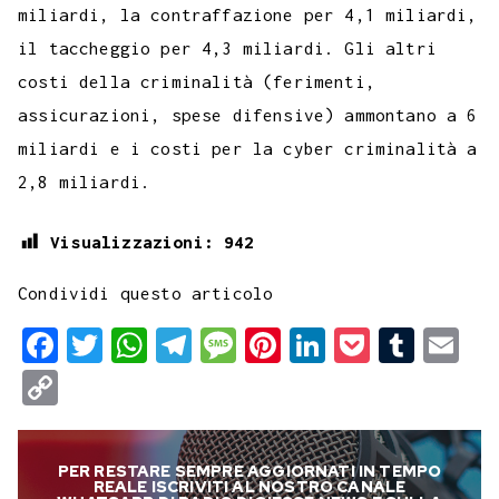
miliardi, la contraffazione per 4,1 miliardi,
il taccheggio per 4,3 miliardi. Gli altri
costi della criminalità (ferimenti,
assicurazioni, spese difensive) ammontano a 6
miliardi e i costi per la cyber criminalità a
2,8 miliardi.
Visualizzazioni:
942
Condividi questo articolo
F
T
W
T
M
P
L
P
T
E
a
w
h
e
e
i
i
o
u
m
C
c
i
a
l
s
n
n
c
m
a
o
e
t
t
e
s
t
k
k
b
i
p
PER RESTARE SEMPRE AGGIORNATI IN TEMPO
b
t
s
g
a
e
e
e
l
l
y
REALE ISCRIVITI AL NOSTRO CANALE