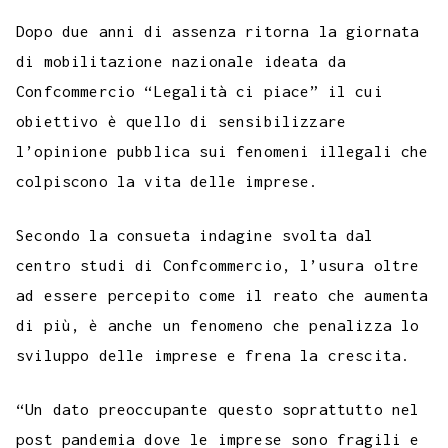
c
i
a
l
s
n
n
c
m
a
o
e
t
t
e
s
t
k
k
b
i
Dopo due anni di assenza ritorna la giornata
p
b
t
s
g
a
e
e
e
l
l
di mobilitazione nazionale ideata da
y
Confcommercio “Legalità ci piace” il cui
o
e
A
r
g
r
d
t
r
L
obiettivo è quello di sensibilizzare
o
r
p
a
e
e
I
i
l’opinione pubblica sui fenomeni illegali che
k
p
m
s
n
n
colpiscono la vita delle imprese.
t
k
Secondo la consueta indagine svolta dal
centro studi di Confcommercio, l’usura oltre
ad essere percepito come il reato che aumenta
di più, è anche un fenomeno che penalizza lo
sviluppo delle imprese e frena la crescita.
“Un dato preoccupante questo soprattutto nel
post pandemia dove le imprese sono fragili e