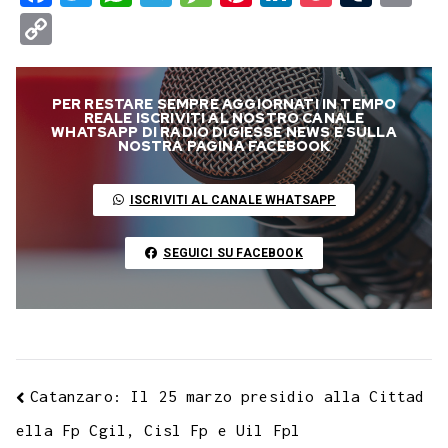
a
w
h
e
e
i
i
o
u
m
C
c
i
a
l
s
n
n
c
m
a
o
e
t
t
e
s
t
k
k
b
i
p
PER RESTARE SEMPRE AGGIORNATI IN TEMPO
b
t
s
g
a
e
e
e
l
l
y
REALE ISCRIVITI AL NOSTRO CANALE
WHATSAPP DI RADIO DIGIESSE NEWS E SULLA
o
e
A
r
g
r
d
t
r
NOSTRA PAGINA FACEBOOK
L
o
r
p
a
e
e
I
i
ISCRIVITI AL CANALE WHATSAPP
k
p
m
s
n
n
t
k
SEGUICI SU FACEBOOK
Catanzaro: Il 25 marzo presidio alla Cittad
ella Fp Cgil, Cisl Fp e Uil Fpl