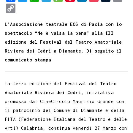
a
w
h
e
e
i
i
o
u
m
C
c
i
a
l
s
n
n
c
m
a
o
e
t
t
e
s
t
k
k
b
i
L’Associazione teatrale EOS di Paola con lo
p
b
t
s
g
a
e
e
e
l
l
spettacolo “Ne è valsa la pena” alla
III
y
edizione del Festival del Teatro Amatoriale
o
e
A
r
g
r
d
t
r
L
Riviera dei Cedri a Diamante. Di seguito il
o
r
p
a
e
e
I
i
comunicato stampa
k
p
m
s
n
n
t
k
La terza edizione del
Festival del Teatro
Amatoriale Riviera dei Cedri
, iniziativa
promossa dal CineCircolo Maurizio Grande con
il patrocinio del Comune di Diamante e della
FITA (Federazione Italiana del Teatro e delle
Arti) Calabria, continua venerdì 27 Marzo con