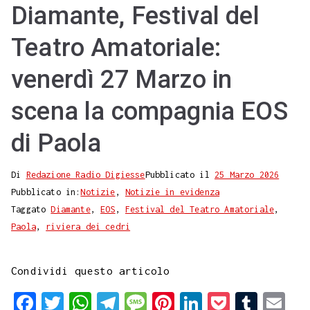
Diamante, Festival del
Teatro Amatoriale:
venerdì 27 Marzo in
scena la compagnia EOS
di Paola
Di
Redazione Radio Digiesse
Pubblicato il
25 Marzo 2026
Pubblicato in:
Notizie
,
Notizie in evidenza
Taggato
Diamante
,
EOS
,
Festival del Teatro Amatoriale
,
Paola
,
riviera dei cedri
Condividi questo articolo
F
T
W
T
M
P
L
P
T
E