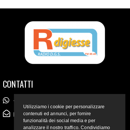
CONTATTI
+39 345 72 72 88 5
Utilizziamo i cookie per personalizzare
radiodigiesse@gmail.com
contenuti ed annunci, per fornire
funzionalità dei social media e per
analizzare il nostro traffico. Condividiamo