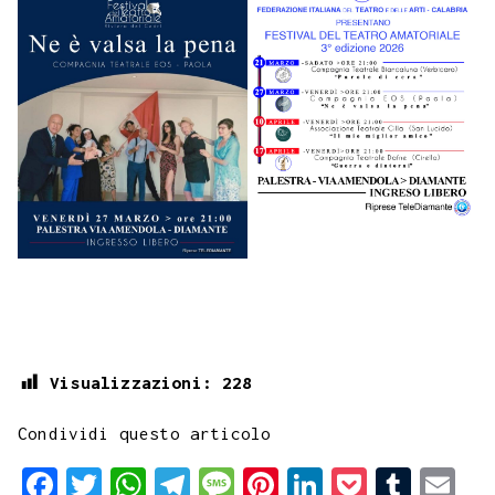
Visualizzazioni:
228
Condividi questo articolo
F
T
W
T
M
P
L
P
T
E