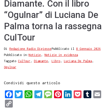
Diamante. Con il libro
“Ogulnar” di Luciana De
Palma torna la rassegna
CulTour
Di
Redazione Radio Digiesse
Pubblicato il
8 Gennaio 2026
Pubblicato in:
Notizie
,
Notizie in evidenza
Taggato
CulTour
,
Diamante
,
Libro
,
Luciana De Palma
,
Ogulnar
Condividi questo articolo
F
T
W
T
M
P
L
P
T
E
a
w
h
e
e
i
i
o
u
m
C
c
i
a
l
s
n
n
c
m
a