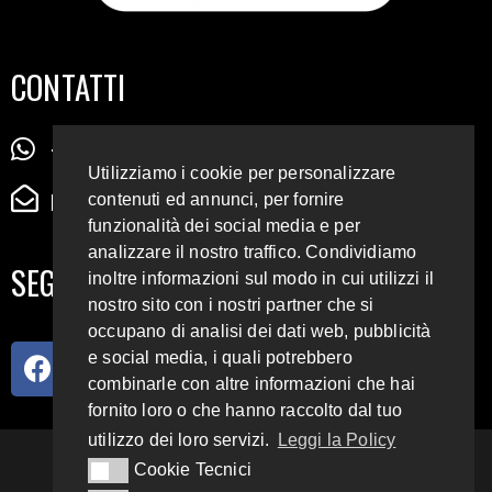
CONTATTI
+39 345 72 72 88 5
Utilizziamo i cookie per personalizzare
radiodigiesse@gmail.com
contenuti ed annunci, per fornire
funzionalità dei social media e per
analizzare il nostro traffico. Condividiamo
SEGUICI SUI SOCIAL
inoltre informazioni sul modo in cui utilizzi il
nostro sito con i nostri partner che si
occupano di analisi dei dati web, pubblicità
e social media, i quali potrebbero
combinarle con altre informazioni che hai
fornito loro o che hanno raccolto dal tuo
utilizzo dei loro servizi.
Leggi la Policy
93.4 E 95.3 FM
Cookie Tecnici
Cookie Tecnici