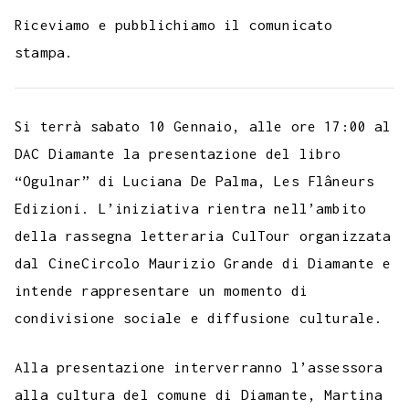
o
e
t
t
e
s
t
k
k
b
i
Riceviamo e pubblichiamo il comunicato
p
b
t
s
g
a
e
e
e
l
l
stampa.
y
o
e
A
r
g
r
d
t
r
L
o
r
p
a
e
e
I
i
Si terrà sabato 10 Gennaio, alle ore 17:00 al
k
p
m
s
n
n
DAC Diamante la presentazione del libro
t
k
“Ogulnar” di Luciana De Palma, Les Flâneurs
Edizioni. L’iniziativa rientra nell’ambito
della rassegna letteraria CulTour organizzata
dal CineCircolo Maurizio Grande di Diamante e
intende rappresentare un momento di
condivisione sociale e diffusione culturale.
Alla presentazione interverranno l’assessora
alla cultura del comune di Diamante, Martina