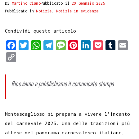
Di
Martino Ciano
Pubblicato il
29 Gennaio 2025
Pubblicato in:
Notizie
,
Notizie in evidenza
Condividi questo articolo
F
T
W
T
M
P
L
P
T
E
a
w
h
e
e
i
i
o
u
m
C
c
i
a
l
s
n
n
c
m
a
o
e
t
t
e
s
t
k
k
b
i
p
Riceviamo e pubblichiamo il comunicato stampa
b
t
s
g
a
e
e
e
l
l
y
o
e
A
r
g
r
d
t
r
L
o
r
p
a
e
e
I
i
k
p
m
s
n
Montescaglioso si prepara a vivere l’incanto
n
t
del carnevale 2025. Una delle tradizioni più
k
attese nel panorama carnevalesco italiano,