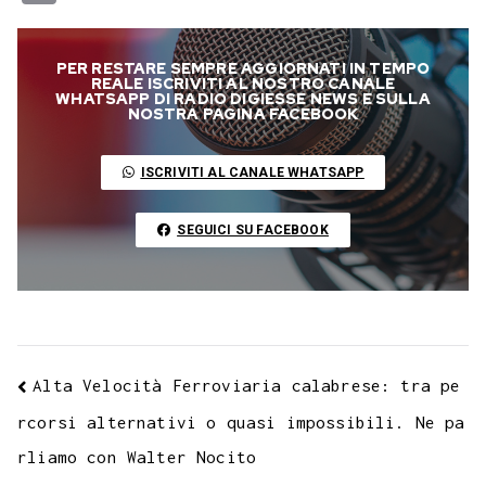
c
i
a
l
s
n
n
c
m
a
o
e
t
t
e
s
t
k
k
b
i
p
PER RESTARE SEMPRE AGGIORNATI IN TEMPO
b
t
s
g
a
e
e
e
l
l
y
REALE ISCRIVITI AL NOSTRO CANALE
WHATSAPP DI RADIO DIGIESSE NEWS E SULLA
o
e
A
r
g
r
d
t
r
NOSTRA PAGINA FACEBOOK
L
o
r
p
a
e
e
I
i
ISCRIVITI AL CANALE WHATSAPP
k
p
m
s
n
n
t
k
SEGUICI SU FACEBOOK
Alta Velocità Ferroviaria calabrese: tra pe
rcorsi alternativi o quasi impossibili. Ne pa
rliamo con Walter Nocito