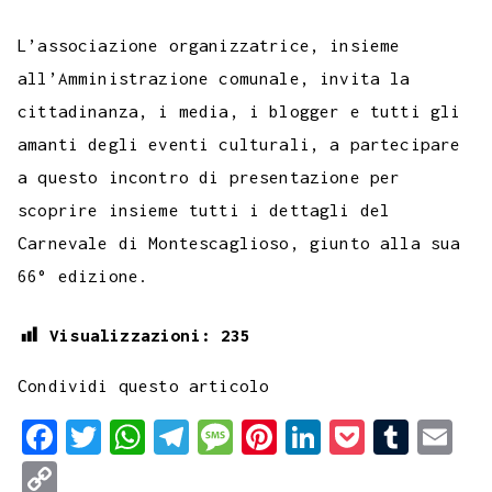
L’associazione organizzatrice, insieme
all’Amministrazione comunale, invita la
cittadinanza, i media, i blogger e tutti gli
amanti degli eventi culturali, a partecipare
a questo incontro di presentazione per
scoprire insieme tutti i dettagli del
Carnevale di Montescaglioso, giunto alla sua
66° edizione.
Visualizzazioni:
235
Condividi questo articolo
F
T
W
T
M
P
L
P
T
E
a
w
h
e
e
i
i
o
u
m
C