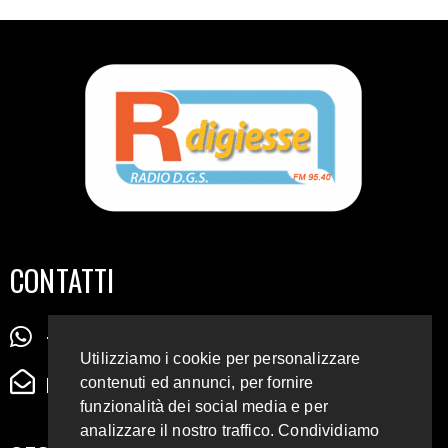
CONTATTI
+39 345 72 72 88 5
Utilizziamo i cookie per personalizzare
radiodigiesse@gmail.com
contenuti ed annunci, per fornire
funzionalità dei social media e per
analizzare il nostro traffico. Condividiamo