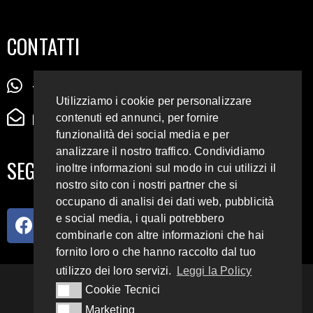
CONTATTI
+39 345 72 72 88 5
Utilizziamo i cookie per personalizzare
radiodigiesse@gmail.com
contenuti ed annunci, per fornire
funzionalità dei social media e per
analizzare il nostro traffico. Condividiamo
SEGUICI SUI SOCIAL
inoltre informazioni sul modo in cui utilizzi il
nostro sito con i nostri partner che si
occupano di analisi dei dati web, pubblicità
e social media, i quali potrebbero
combinarle con altre informazioni che hai
fornito loro o che hanno raccolto dal tuo
utilizzo dei loro servizi.
Leggi la Policy
93.4 E 95.3 FM
Cookie Tecnici
Cookie Tecnici
Marketing
Marketing