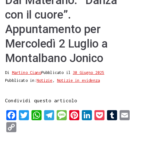
Dal Materano. “Danza
con il cuore”.
Appuntamento per
Mercoledì 2 Luglio a
Montalbano Jonico
Di
Martino Ciano
Pubblicato il
30 Giugno 2025
Pubblicato in:
Notizie
,
Notizie in evidenza
Condividi questo articolo
F
T
W
T
M
P
L
P
T
E
a
w
h
e
e
i
i
o
u
m
C
c
i
a
l
s
n
n
c
m
a
o