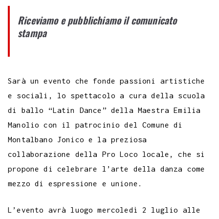
e
t
t
e
s
t
k
k
b
i
p
Riceviamo e pubblichiamo il comunicato
b
t
s
g
a
e
e
e
l
l
y
stampa
o
e
A
r
g
r
d
t
r
L
o
r
p
a
e
e
I
i
k
p
m
s
n
n
Sarà un evento che fonde passioni artistiche
t
k
e sociali, lo spettacolo a cura della scuola
di ballo “Latin Dance” della Maestra Emilia
Manolio con il patrocinio del Comune di
Montalbano Jonico e la preziosa
collaborazione della Pro Loco locale, che si
propone di celebrare l’arte della danza come
mezzo di espressione e unione.
L’evento avrà luogo mercoledì 2 luglio alle