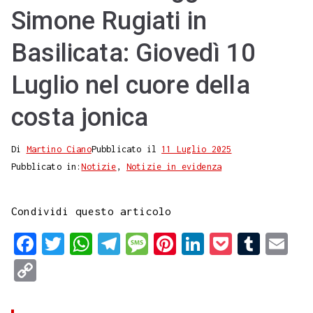
Simone Rugiati in
Basilicata: Giovedì 10
Luglio nel cuore della
costa jonica
Di
Martino Ciano
Pubblicato il
11 Luglio 2025
Pubblicato in:
Notizie
,
Notizie in evidenza
Condividi questo articolo
F
T
W
T
M
P
L
P
T
E
a
w
h
e
e
i
i
o
u
m
C
c
i
a
l
s
n
n
c
m
a
o
e
t
t
e
s
t
k
k
b
i