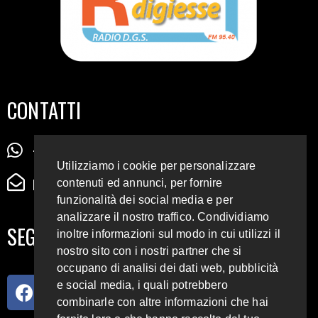
CONTATTI
+39 345 72 72 88 5
Utilizziamo i cookie per personalizzare
radiodigiesse@gmail.com
contenuti ed annunci, per fornire
funzionalità dei social media e per
analizzare il nostro traffico. Condividiamo
SEGUICI SUI SOCIAL
inoltre informazioni sul modo in cui utilizzi il
nostro sito con i nostri partner che si
occupano di analisi dei dati web, pubblicità
e social media, i quali potrebbero
combinarle con altre informazioni che hai