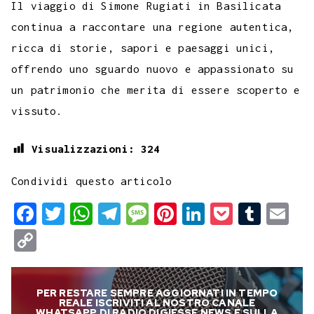
Il viaggio di Simone Rugiati in Basilicata
continua a raccontare una regione autentica,
ricca di storie, sapori e paesaggi unici,
offrendo uno sguardo nuovo e appassionato su
un patrimonio che merita di essere scoperto e
vissuto.
Visualizzazioni:
324
Condividi questo articolo
F
T
W
T
M
P
L
P
T
E
a
w
h
e
e
i
i
o
u
m
C
c
i
a
l
s
n
n
c
m
a
o
e
t
t
e
s
t
k
k
b
i
p
PER RESTARE SEMPRE AGGIORNATI IN TEMPO
b
t
s
g
a
e
e
e
l
l
y
REALE ISCRIVITI AL NOSTRO CANALE
WHATSAPP DI RADIO DIGIESSE NEWS E SULLA