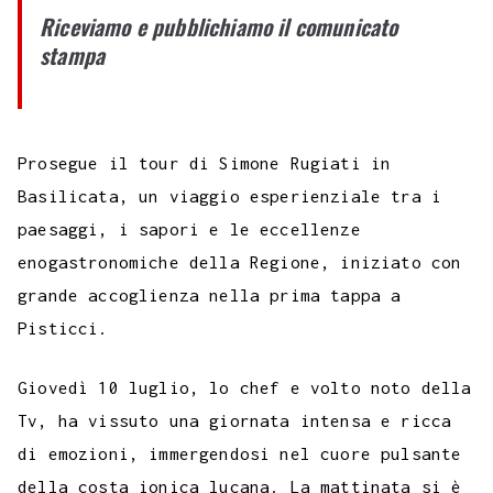
p
Riceviamo e pubblichiamo il comunicato
b
t
s
g
a
e
e
e
l
l
y
stampa
o
e
A
r
g
r
d
t
r
L
o
r
p
a
e
e
I
i
k
p
m
s
n
n
Prosegue il tour di Simone Rugiati in
t
k
Basilicata, un viaggio esperienziale tra i
paesaggi, i sapori e le eccellenze
enogastronomiche della Regione, iniziato con
grande accoglienza nella prima tappa a
Pisticci.
Giovedì 10 luglio, lo chef e volto noto della
Tv, ha vissuto una giornata intensa e ricca
di emozioni, immergendosi nel cuore pulsante
della costa ionica lucana. La mattinata si è