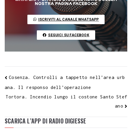
o
e
A
r
g
r
d
t
r
NOSTRA PAGINA FACEBOOK
L
o
r
p
a
e
e
I
i
ISCRIVITI AL CANALE WHATSAPP
k
p
m
s
n
n
t
k
SEGUICI SU FACEBOOK
Cosenza. Controlli a tappetto nell’area urb
ana. Il responso dell’operazione
Tortora. Incendio lungo il costone Santo Stef
ano
SCARICA L’APP DI RADIO DIGIESSE