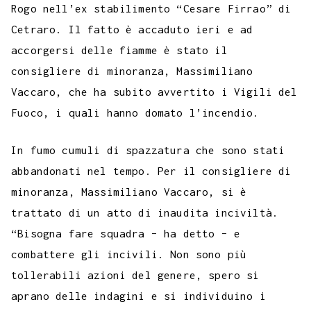
e
t
t
e
s
t
k
k
b
i
Rogo nell’ex stabilimento “Cesare Firrao” di
p
b
t
s
g
a
e
e
e
l
l
Cetraro. Il fatto è accaduto ieri e ad
y
accorgersi delle fiamme è stato il
o
e
A
r
g
r
d
t
r
L
consigliere di minoranza, Massimiliano
o
r
p
a
e
e
I
i
Vaccaro, che ha subito avvertito i Vigili del
k
p
m
s
n
n
Fuoco, i quali hanno domato l’incendio.
t
k
In fumo cumuli di spazzatura che sono stati
abbandonati nel tempo. Per il consigliere di
minoranza, Massimiliano Vaccaro, si è
trattato di un atto di inaudita inciviltà.
“Bisogna fare squadra – ha detto – e
combattere gli incivili. Non sono più
tollerabili azioni del genere, spero si
aprano delle indagini e si individuino i