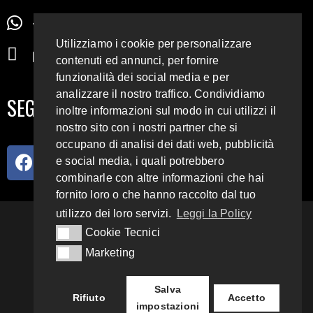
+39 345 72 72 88 5
Utilizziamo i cookie per personalizzare
radiodigiesse@gmail.com
contenuti ed annunci, per fornire
funzionalità dei social media e per
analizzare il nostro traffico. Condividiamo
SEGUICI SUI SOCIAL
inoltre informazioni sul modo in cui utilizzi il
nostro sito con i nostri partner che si
occupano di analisi dei dati web, pubblicità
e social media, i quali potrebbero
combinarle con altre informazioni che hai
fornito loro o che hanno raccolto dal tuo
utilizzo dei loro servizi.
Leggi la Policy
93.4 E 95.3 FM
Cookie Tecnici
Cookie Tecnici
Marketing
Marketing
Copyright 2018 – 2022
Radio Digiesse.
Salva
Rifiuto
Accetto
Privacy & Cookie Policy
impostazioni