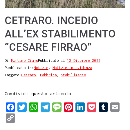
CETRARO. INCEDIO
ALL’EX STABILIMENTO
“CESARE FIRRAO”
Di
Martino Ciano
Pubblicato il
12 Dicembre 2022
Pubblicato in:
Notizie
,
Notizie in evidenza
Taggato
Cetraro
,
Fabbrica
,
Stabilimento
Condividi questo articolo
F
T
W
T
M
P
L
P
T
E
a
w
h
e
e
i
i
o
u
m
C
c
i
a
l
s
n
n
c
m
a
o