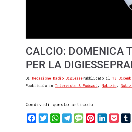
CALCIO: DOMENICA 
PER LA DIGIESSEPR
Di
Redazione Radio Digiesse
Pubblicato il
13 Dicemb
Pubblicato in:
Interviste & Podcast
,
Notizie
,
Notiz
Condividi questo articolo
F
T
W
T
M
P
L
P
a
w
h
e
e
i
i
o