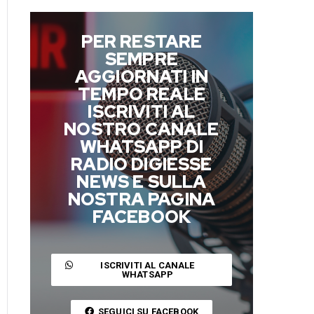
PER RESTARE
SEMPRE
AGGIORNATI IN
TEMPO REALE
ISCRIVITI AL
NOSTRO CANALE
WHATSAPP DI
RADIO DIGIESSE
NEWS E SULLA
NOSTRA PAGINA
FACEBOOK
ISCRIVITI AL CANALE
WHATSAPP
SEGUICI SU FACEBOOK