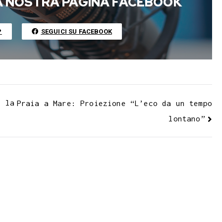
l
l
L
LA NOSTRA PAGINA FACEBOOK
r
i
n
P
SEGUICI SU FACEBOOK
k
, la
Praia a Mare: Proiezione “L’eco da un tempo
lontano”