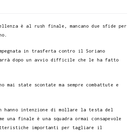
m
a
p
b
i
y
l
l
L
ellenza è al rush finale, mancano due sfide per
r
i
no.
n
k
mpegnata in trasferta contro il Soriano
arrà dopo un avvio difficile che le ha fatto
no mai state scontate ma sempre combattute e
n hanno intenzione di mollare la testa del
me una finale è una squadra ormai consapevole
tteristiche importanti per tagliare il