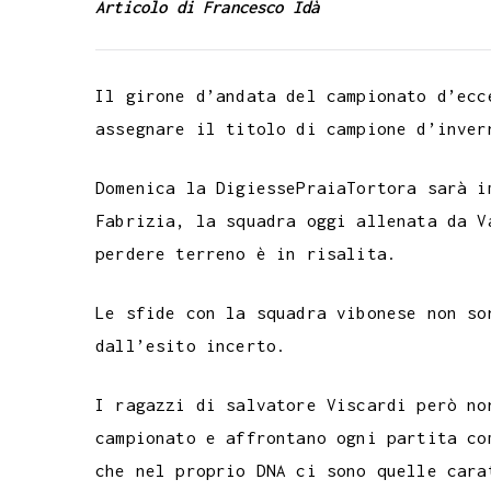
Articolo di Francesco Idà
c
i
a
l
s
n
n
c
e
t
t
e
s
t
k
k
b
t
s
g
a
e
e
e
Il girone d’andata del campionato d’ecc
o
e
A
r
g
r
d
t
assegnare il titolo di campione d’inver
o
r
p
a
e
e
I
k
p
m
s
n
Domenica la DigiessePraiaTortora sarà i
Fabrizia, la squadra oggi allenata da V
t
perdere terreno è in risalita.
Le sfide con la squadra vibonese non so
dall’esito incerto.
I ragazzi di salvatore Viscardi però no
campionato e affrontano ogni partita co
che nel proprio DNA ci sono quelle cara