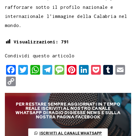
rafforzare sotto il profilo nazionale e
internazionale l’immagine della Calabria nel
mondo.
Visualizzazioni:
791
Condividi questo articolo
F
T
W
T
M
P
L
P
T
E
a
w
h
e
e
i
i
o
u
m
C
c
i
a
l
s
n
n
c
m
a
o
e
t
t
e
s
t
k
k
b
i
p
PER RESTARE SEMPRE AGGIORNATI IN TEMPO
b
t
s
g
a
e
e
e
l
l
y
REALE ISCRIVITI AL NOSTRO CANALE
WHATSAPP DI RADIO DIGIESSE NEWS E SULLA
o
e
A
r
g
r
d
t
r
NOSTRA PAGINA FACEBOOK
L
o
r
p
a
e
e
I
i
ISCRIVITI AL CANALE WHATSAPP