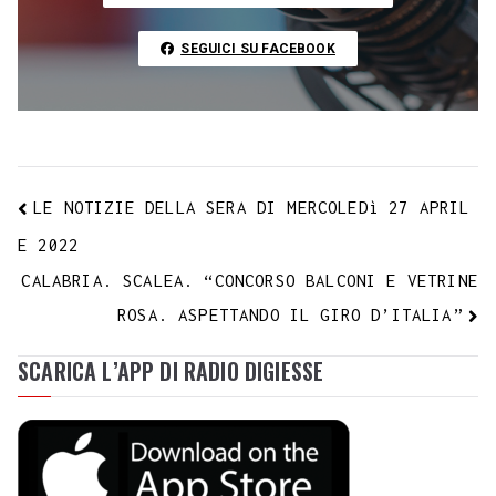
k
p
m
s
n
n
t
k
SEGUICI SU FACEBOOK
LE NOTIZIE DELLA SERA DI MERCOLEDì 27 APRIL
E 2022
CALABRIA. SCALEA. “CONCORSO BALCONI E VETRINE
ROSA. ASPETTANDO IL GIRO D’ITALIA”
SCARICA L’APP DI RADIO DIGIESSE