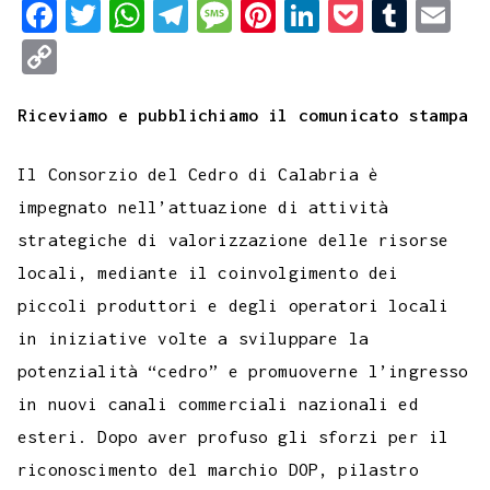
F
T
W
T
M
P
L
P
T
E
a
w
h
e
e
i
i
o
u
m
C
c
i
a
l
s
n
n
c
m
a
o
e
t
t
e
s
t
k
k
b
i
Riceviamo e pubblichiamo il comunicato stampa
p
b
t
s
g
a
e
e
e
l
l
y
Il Consorzio del Cedro di Calabria è
o
e
A
r
g
r
d
t
r
L
impegnato nell’attuazione di attività
o
r
p
a
e
e
I
i
strategiche di valorizzazione delle risorse
k
p
m
s
n
n
locali, mediante il coinvolgimento dei
t
k
piccoli produttori e degli operatori locali
in iniziative volte a sviluppare la
potenzialità “cedro” e promuoverne l’ingresso
in nuovi canali commerciali nazionali ed
esteri. Dopo aver profuso gli sforzi per il
riconoscimento del marchio DOP, pilastro