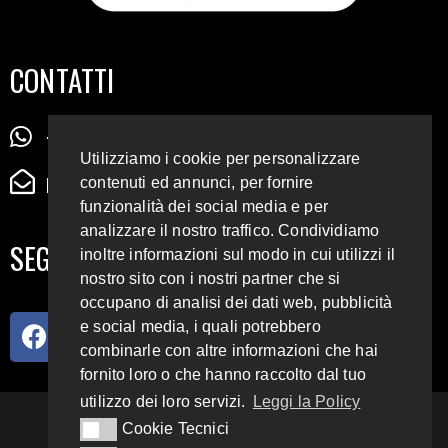
CONTATTI
+39 345 72 72 88 5
Utilizziamo i cookie per personalizzare
radiodigiesse@gmail.com
contenuti ed annunci, per fornire
funzionalità dei social media e per
analizzare il nostro traffico. Condividiamo
SEGUICI SUI SOCIAL
inoltre informazioni sul modo in cui utilizzi il
nostro sito con i nostri partner che si
occupano di analisi dei dati web, pubblicità
e social media, i quali potrebbero
combinarle con altre informazioni che hai
fornito loro o che hanno raccolto dal tuo
utilizzo dei loro servizi.
Leggi la Policy
93.4 E 95.3 FM
Cookie Tecnici
Cookie Tecnici