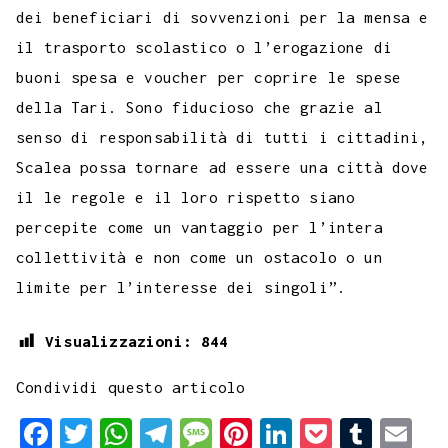
dei beneficiari di sovvenzioni per la mensa e
il trasporto scolastico o l’erogazione di
buoni spesa e voucher per coprire le spese
della Tari. Sono fiducioso che grazie al
senso di responsabilità di tutti i cittadini,
Scalea possa tornare ad essere una città dove
il le regole e il loro rispetto siano
percepite come un vantaggio per l’intera
collettività e non come un ostacolo o un
limite per l’interesse dei singoli”.
Visualizzazioni:
844
Condividi questo articolo
F
T
W
T
M
P
L
P
T
E