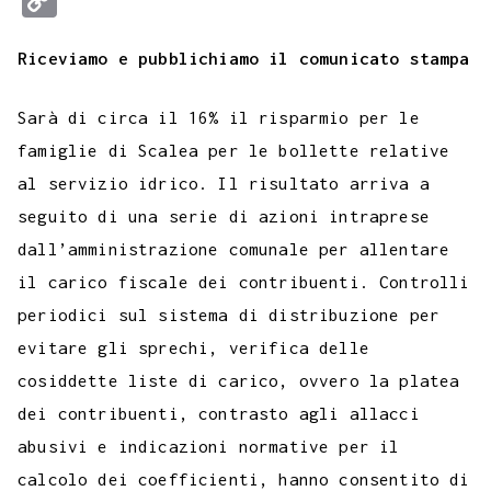
c
i
a
l
s
n
n
c
m
a
o
e
t
t
e
s
t
k
k
b
i
Riceviamo e pubblichiamo il comunicato stampa
p
b
t
s
g
a
e
e
e
l
l
y
Sarà di circa il 16% il risparmio per le
o
e
A
r
g
r
d
t
r
L
famiglie di Scalea per le bollette relative
o
r
p
a
e
e
I
i
al servizio idrico. Il risultato arriva a
k
p
m
s
n
n
seguito di una serie di azioni intraprese
t
k
dall’amministrazione comunale per allentare
il carico fiscale dei contribuenti. Controlli
periodici sul sistema di distribuzione per
evitare gli sprechi, verifica delle
cosiddette liste di carico, ovvero la platea
dei contribuenti, contrasto agli allacci
abusivi e indicazioni normative per il
calcolo dei coefficienti, hanno consentito di