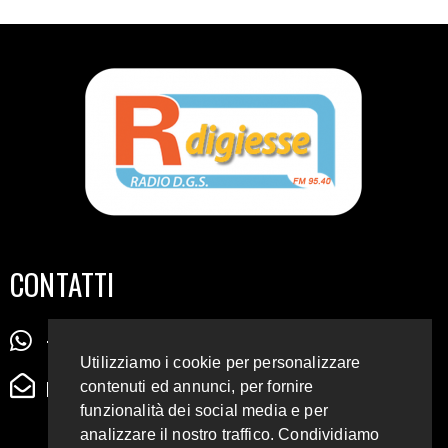
CONTATTI
+39 345 72 72 88 5
Utilizziamo i cookie per personalizzare
radiodigiesse@gmail.com
contenuti ed annunci, per fornire
funzionalità dei social media e per
analizzare il nostro traffico. Condividiamo