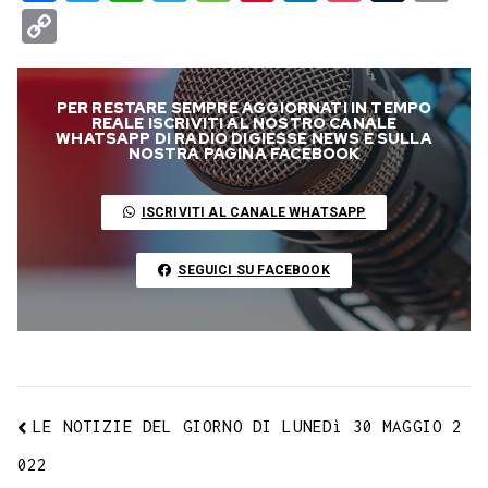
a
w
h
e
e
i
i
o
u
m
C
c
i
a
l
s
n
n
c
m
a
o
e
t
t
e
s
t
k
k
b
i
p
PER RESTARE SEMPRE AGGIORNATI IN TEMPO
b
t
s
g
a
e
e
e
l
l
y
REALE ISCRIVITI AL NOSTRO CANALE
WHATSAPP DI RADIO DIGIESSE NEWS E SULLA
o
e
A
r
g
r
d
t
r
NOSTRA PAGINA FACEBOOK
L
o
r
p
a
e
e
I
i
ISCRIVITI AL CANALE WHATSAPP
k
p
m
s
n
n
t
k
SEGUICI SU FACEBOOK
LE NOTIZIE DEL GIORNO DI LUNEDì 30 MAGGIO 2
022