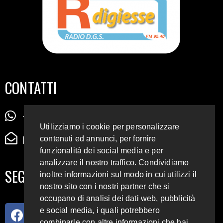
CONTATTI
+39 345 72 72 88 5
Utilizziamo i cookie per personalizzare
radiodigiesse@gmail.com
contenuti ed annunci, per fornire
funzionalità dei social media e per
analizzare il nostro traffico. Condividiamo
SEGUICI SUI SOCIAL
inoltre informazioni sul modo in cui utilizzi il
nostro sito con i nostri partner che si
occupano di analisi dei dati web, pubblicità
e social media, i quali potrebbero
combinarle con altre informazioni che hai