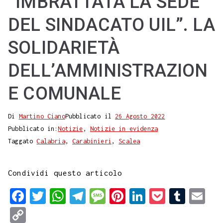
“IMBRATTATA LA SEDE
DEL SINDACATO UIL”. LA
SOLIDARIETÀ
DELL’AMMINISTRAZION
E COMUNALE
Di
Martino Ciano
Pubblicato il
26 Agosto 2022
Pubblicato in:
Notizie
,
Notizie in evidenza
Taggato
Calabria
,
Carabinieri
,
Scalea
Condividi questo articolo
F
T
W
T
M
P
L
P
T
E
a
w
h
e
e
i
i
o
u
m
C