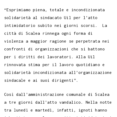
c
i
a
l
s
n
n
c
m
a
o
e
t
t
e
s
t
k
k
b
i
“Esprimiamo piena, totale e incondizionata
p
b
t
s
g
a
e
e
e
l
l
solidarietà al sindacato Uil per l’atto
y
intimidatorio subito nei giorni scorsi. La
o
e
A
r
g
r
d
t
r
L
città di Scalea rinnega ogni forma di
o
r
p
a
e
e
I
i
violenza a maggior ragione se perpetrata nei
k
p
m
s
n
n
confronti di organizzazioni che si battono
t
k
per i diritti dei lavoratori. Alla Uil
rinnovata stima per il lavoro quotidiano e
solidarietà incondizionata all’organizzazione
sindacale e ai suoi dirigenti”.
Così dall’amministrazione comunale di Scalea
a tre giorni dall’atto vandalico. Nella notte
tra lunedì e martedì, infatti, ignoti hanno