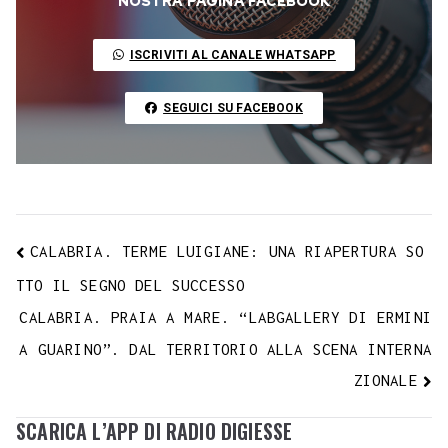
o
e
A
r
g
r
d
t
r
NOSTRA PAGINA FACEBOOK
L
o
r
p
a
e
e
I
i
ISCRIVITI AL CANALE WHATSAPP
k
p
m
s
n
n
t
k
SEGUICI SU FACEBOOK
CALABRIA. TERME LUIGIANE: UNA RIAPERTURA SO
TTO IL SEGNO DEL SUCCESSO
CALABRIA. PRAIA A MARE. “LABGALLERY DI ERMINI
A GUARINO”. DAL TERRITORIO ALLA SCENA INTERNA
ZIONALE
SCARICA L’APP DI RADIO DIGIESSE