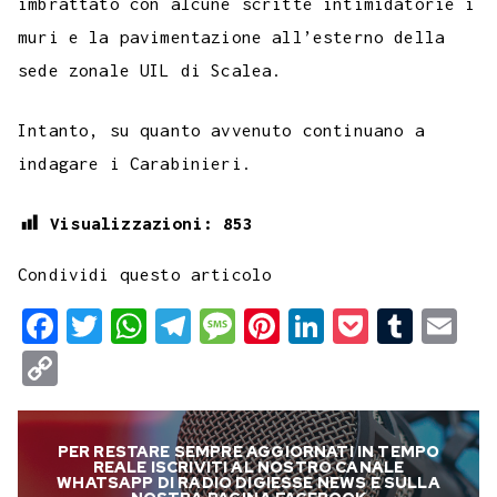
imbrattato con alcune scritte intimidatorie i
muri e la pavimentazione all’esterno della
sede zonale UIL di Scalea.
Intanto, su quanto avvenuto continuano a
indagare i Carabinieri.
Visualizzazioni:
853
Condividi questo articolo
F
T
W
T
M
P
L
P
T
E
a
w
h
e
e
i
i
o
u
m
C
c
i
a
l
s
n
n
c
m
a
o
e
t
t
e
s
t
k
k
b
i
p
PER RESTARE SEMPRE AGGIORNATI IN TEMPO
b
t
s
g
a
e
e
e
l
l
y
REALE ISCRIVITI AL NOSTRO CANALE
WHATSAPP DI RADIO DIGIESSE NEWS E SULLA