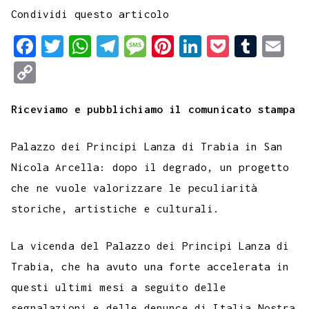
Condividi questo articolo
F
T
W
T
M
P
L
P
T
E
a
w
h
e
e
i
i
o
u
m
C
c
i
a
l
s
n
n
c
m
a
o
e
t
t
e
s
t
k
k
b
i
Riceviamo e pubblichiamo il comunicato stampa
p
b
t
s
g
a
e
e
e
l
l
y
Palazzo dei Principi Lanza di Trabia in San
o
e
A
r
g
r
d
t
r
L
Nicola Arcella: dopo il degrado, un progetto
o
r
p
a
e
e
I
i
che ne vuole valorizzare le peculiarità
k
p
m
s
n
n
storiche, artistiche e culturali.
t
k
La vicenda del Palazzo dei Principi Lanza di
Trabia, che ha avuto una forte accelerata in
questi ultimi mesi a seguito delle
segnalazioni e delle denunce di Italia Nostra