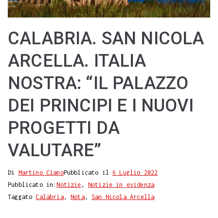
CALABRIA. SAN NICOLA
ARCELLA. ITALIA
NOSTRA: “IL PALAZZO
DEI PRINCIPI E I NUOVI
PROGETTI DA
VALUTARE”
Di
Martino Ciano
Pubblicato il
6 Luglio 2022
Pubblicato in:
Notizie
,
Notizie in evidenza
Taggato
Calabria
,
Nota
,
San Nicola Arcella