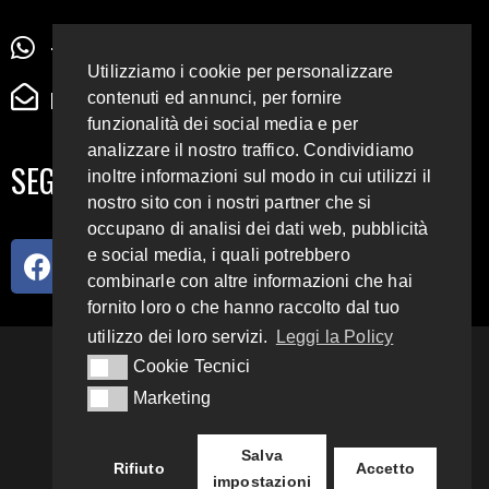
+39 345 72 72 88 5
Utilizziamo i cookie per personalizzare
radiodigiesse@gmail.com
contenuti ed annunci, per fornire
funzionalità dei social media e per
analizzare il nostro traffico. Condividiamo
SEGUICI SUI SOCIAL
inoltre informazioni sul modo in cui utilizzi il
nostro sito con i nostri partner che si
occupano di analisi dei dati web, pubblicità
e social media, i quali potrebbero
combinarle con altre informazioni che hai
fornito loro o che hanno raccolto dal tuo
utilizzo dei loro servizi.
Leggi la Policy
93.4 E 95.3 FM
Cookie Tecnici
Cookie Tecnici
Marketing
Marketing
Copyright 2018 – 2022
Radio Digiesse.
Salva
Rifiuto
Accetto
impostazioni
Privacy & Cookie Policy