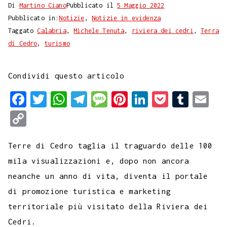
Di
Martino Ciano
Pubblicato il
5 Maggio 2022
Pubblicato in:
Notizie
,
Notizie in evidenza
Taggato
Calabria
,
Michele Tenuta
,
riviera dei cedri
,
Terra
di Cedro
,
turismo
Condividi questo articolo
F
T
W
T
M
P
L
P
T
E
a
w
h
e
e
i
i
o
u
m
C
c
i
a
l
s
n
n
c
m
a
o
e
t
t
e
s
t
k
k
b
i
Terre di Cedro taglia il traguardo delle 100
p
b
t
s
g
a
e
e
e
l
l
mila visualizzazioni e, dopo non ancora
y
neanche un anno di vita, diventa il portale
o
e
A
r
g
r
d
t
r
L
di promozione turistica e marketing
o
r
p
a
e
e
I
i
territoriale più visitato della Riviera dei
k
p
m
s
n
n
Cedri.