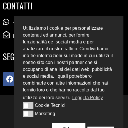
CONTATTI
+39 345 72 72 88 5
Utilizziamo i cookie per personalizzare
radiodigiesse@gmail.com
contenuti ed annunci, per fornire
funzionalità dei social media e per
analizzare il nostro traffico. Condividiamo
SEGUICI SUI SOCIAL
inoltre informazioni sul modo in cui utilizzi il
nostro sito con i nostri partner che si
occupano di analisi dei dati web, pubblicità
e social media, i quali potrebbero
combinarle con altre informazioni che hai
fornito loro o che hanno raccolto dal tuo
utilizzo dei loro servizi.
Leggi la Policy
93.4 E 95.3 FM
Cookie Tecnici
Cookie Tecnici
Marketing
Marketing
Copyright 2018 – 2022
Radio Digiesse.