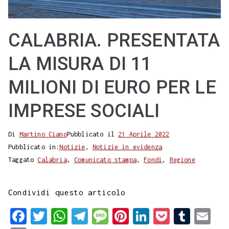
CALABRIA. PRESENTATA
LA MISURA DI 11
MILIONI DI EURO PER LE
IMPRESE SOCIALI
Di
Martino Ciano
Pubblicato il
21 Aprile 2022
Pubblicato in:
Notizie
,
Notizie in evidenza
Taggato
Calabria
,
Comunicato stampa
,
Fondi
,
Regione
Condividi questo articolo
F
T
W
T
M
P
L
P
T
E