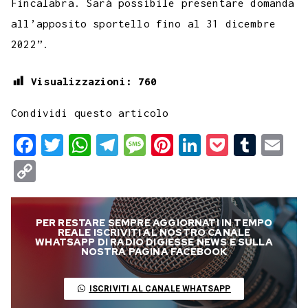
Fincalabra. Sarà possibile presentare domanda
all’apposito sportello fino al 31 dicembre
2022”.
Visualizzazioni:
760
Condividi questo articolo
F
T
W
T
M
P
L
P
T
E
a
w
h
e
e
i
i
o
u
m
C
c
i
a
l
s
n
n
c
m
a
o
e
t
t
e
s
t
k
k
b
i
p
PER RESTARE SEMPRE AGGIORNATI IN TEMPO
b
t
s
g
a
e
e
e
l
l
y
REALE ISCRIVITI AL NOSTRO CANALE
WHATSAPP DI RADIO DIGIESSE NEWS E SULLA
o
e
A
r
g
r
d
t
r
NOSTRA PAGINA FACEBOOK
L
o
r
p
a
e
e
I
i
ISCRIVITI AL CANALE WHATSAPP
k
p
m
s
n
n