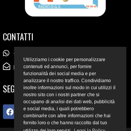
CONTATTI
+39 345 72 72 88 5
Utilizziamo i cookie per personalizzare
radiodigiesse@gmail.com
contenuti ed annunci, per fornire
funzionalità dei social media e per
analizzare il nostro traffico. Condividiamo
SEGUICI SUI SOCIAL
inoltre informazioni sul modo in cui utilizzi il
nostro sito con i nostri partner che si
occupano di analisi dei dati web, pubblicità
e social media, i quali potrebbero
combinarle con altre informazioni che hai
fornito loro o che hanno raccolto dal tuo
utilizzo dei loro servizi.
Leggi la Policy