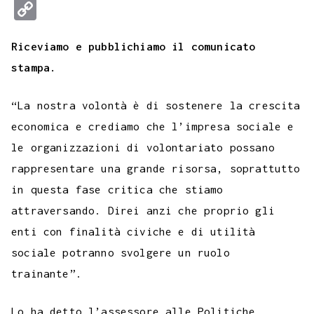
a
w
h
e
e
i
i
o
u
m
C
c
i
a
l
s
n
n
c
m
a
o
e
t
t
e
s
t
k
k
b
i
Riceviamo e pubblichiamo il comunicato
p
b
t
s
g
a
e
e
e
l
l
stampa.
y
o
e
A
r
g
r
d
t
r
L
“La nostra volontà è di sostenere la crescita
o
r
p
a
e
e
I
i
economica e crediamo che l’impresa sociale e
k
p
m
s
n
n
le organizzazioni di volontariato possano
t
k
rappresentare una grande risorsa, soprattutto
in questa fase critica che stiamo
attraversando. Direi anzi che proprio gli
enti con finalità civiche e di utilità
sociale potranno svolgere un ruolo
trainante”.
Lo ha detto l’assessore alle Politiche