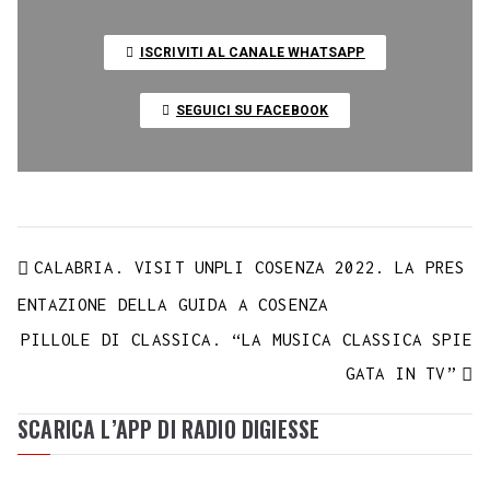
L
o
r
p
a
e
e
I
i
ISCRIVITI AL CANALE WHATSAPP
k
p
m
s
n
n
t
k
SEGUICI SU FACEBOOK
CALABRIA. VISIT UNPLI COSENZA 2022. LA PRES
ENTAZIONE DELLA GUIDA A COSENZA
PILLOLE DI CLASSICA. “LA MUSICA CLASSICA SPIE
GATA IN TV”
SCARICA L’APP DI RADIO DIGIESSE