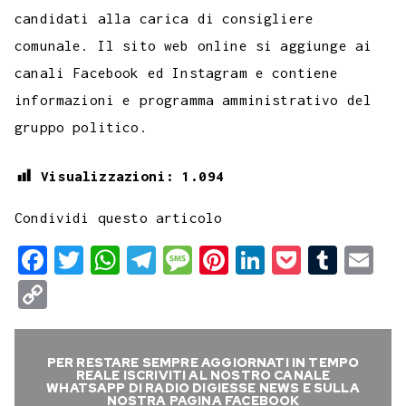
candidati alla carica di consigliere
comunale. Il sito web online si aggiunge ai
canali Facebook ed Instagram e contiene
informazioni e programma amministrativo del
gruppo politico.
Visualizzazioni:
1.094
Condividi questo articolo
F
T
W
T
M
P
L
P
T
E
a
w
h
e
e
i
i
o
u
m
C
c
i
a
l
s
n
n
c
m
a
o
e
t
t
e
s
t
k
k
b
i
p
PER RESTARE SEMPRE AGGIORNATI IN TEMPO
b
t
s
g
a
e
e
e
l
l
y
REALE ISCRIVITI AL NOSTRO CANALE
WHATSAPP DI RADIO DIGIESSE NEWS E SULLA
o
e
A
r
g
r
d
t
r
NOSTRA PAGINA FACEBOOK