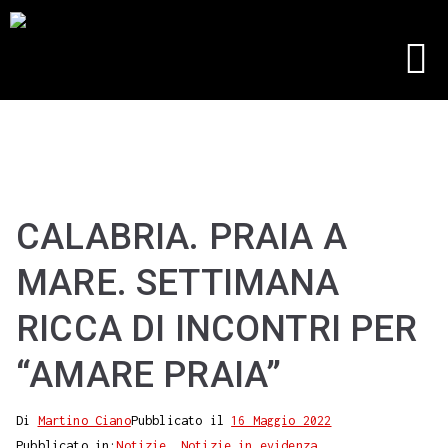
NOTIZIE DEL GIORNO
INTERVISTE E PODCAST
CALABRIA. PRAIA A
MARE. SETTIMANA
RICCA DI INCONTRI PER
“AMARE PRAIA”
Di
Martino Ciano
Pubblicato il
16 Maggio 2022
Pubblicato in:
Notizie
,
Notizie in evidenza