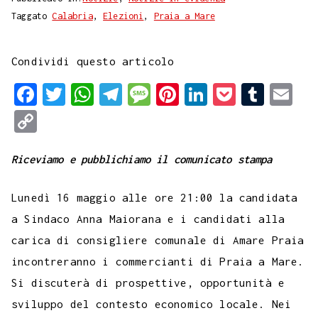
Taggato
Calabria
,
Elezioni
,
Praia a Mare
Condividi questo articolo
F
T
W
T
M
P
L
P
T
E
a
w
h
e
e
i
i
o
u
m
C
c
i
a
l
s
n
n
c
m
a
o
e
t
t
e
s
t
k
k
b
i
Riceviamo e pubblichiamo il comunicato stampa
p
b
t
s
g
a
e
e
e
l
l
y
Lunedì 16 maggio alle ore 21:00 la candidata
o
e
A
r
g
r
d
t
r
L
a Sindaco Anna Maiorana e i candidati alla
o
r
p
a
e
e
I
i
carica di consigliere comunale di Amare Praia
k
p
m
s
n
n
incontreranno i commercianti di Praia a Mare.
t
k
Si discuterà di prospettive, opportunità e
sviluppo del contesto economico locale. Nei