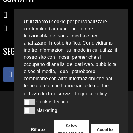
+39 345 72 72 88 5
Utilizziamo i cookie per personalizzare
radiodigiesse@gmail.com
contenuti ed annunci, per fornire
funzionalità dei social media e per
analizzare il nostro traffico. Condividiamo
SEGUICI SUI SOCIAL
inoltre informazioni sul modo in cui utilizzi il
nostro sito con i nostri partner che si
occupano di analisi dei dati web, pubblicità
e social media, i quali potrebbero
combinarle con altre informazioni che hai
fornito loro o che hanno raccolto dal tuo
utilizzo dei loro servizi.
Leggi la Policy
93.4 E 95.3 FM
Cookie Tecnici
Cookie Tecnici
Marketing
Marketing
Copyright 2018 – 2022
Radio Digiesse.
Salva
Rifiuto
Accetto