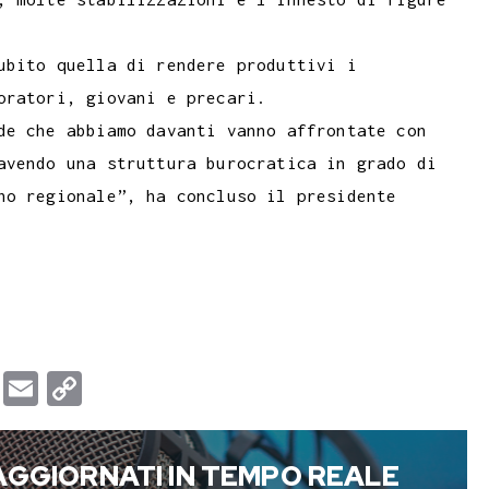
ubito quella di rendere produttivi i
oratori, giovani e precari.
de che abbiamo davanti vanno affrontate con
avendo una struttura burocratica in grado di
no regionale”, ha concluso il presidente
T
E
C
u
m
o
m
a
p
AGGIORNATI IN TEMPO REALE