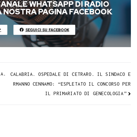
b
i
y
 CANALE WHATSAPP DI RADIO
l
l
L
LA NOSTRA PAGINA FACEBOOK
r
i
n
P
SEGUICI SU FACEBOOK
k
TA.
CALABRIA. OSPEDALE DI CETRARO. IL SINDACO E
RMANNO CENNAMO: “ESPLETATO IL CONCORSO PER
IL PRIMARIATO DI GENECOLOGIA”