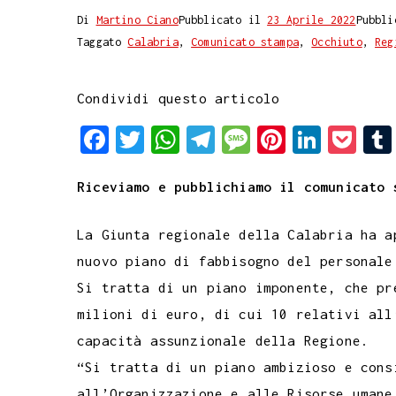
Di
Martino Ciano
Pubblicato il
23 Aprile 2022
Pubbli
Taggato
Calabria
,
Comunicato stampa
,
Occhiuto
,
Reg
Condividi questo articolo
F
T
W
T
M
P
L
P
a
w
h
e
e
i
i
o
Riceviamo e pubblichiamo il comunicato 
c
i
a
l
s
n
n
c
e
t
t
e
s
t
k
k
L
a Giunta regionale della Calabria ha a
b
t
s
g
a
e
e
e
nuovo piano di fabbisogno del personale
o
e
A
r
g
r
d
t
Si tratta di un piano imponente, che pr
o
r
p
a
e
e
I
milioni di euro, di cui 10 relativi all
k
p
m
s
n
capacità assunzionale della Regione.
t
“Si tratta di un piano ambizioso e cons
all’Organizzazione e alle Risorse umane