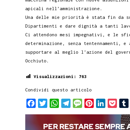
apicali nell’amministrazione.
Una delle mie priorità è stata fin da s
Dipartimenti e dare dignità a tanti lav
Ci attendono mesi impegnativi, e le sfi
determinazione, senza tentennamenti, e 
supportare al meglio l’azione del gover
Occhiuto.
Visualizzazioni:
763
Condividi questo articolo
F
T
W
T
M
P
L
P
a
w
h
e
e
i
i
o
c
i
a
l
s
n
n
c
PER RESTARE SEMPRE 