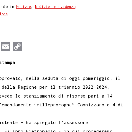
cato in:
Notizie
,
Notizie in evidenza
ione
T
E
C
u
m
o
stampa
m
a
p
b
i
y
pprovato, nella seduta di oggi pomeriggio, il
l
l
L
 della Regione per il triennio 2022-2024.
r
i
evede lo stanziamento di risorse pari a 14
n
’emendamento “milleproroghe” Cannizzaro e 4 di
k
istente – ha spiegato l’assessore
, Filippo Pietropaolo – in cui procederemo