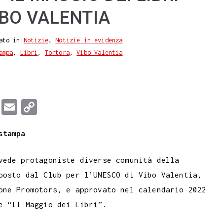
IBO VALENTIA
ato in:
Notizie
,
Notizie in evidenza
ampa
,
Libri
,
Tortora
,
Vibo Valentia
T
E
C
u
m
o
stampa
m
a
p
b
i
y
vede protagoniste diverse comunità della
l
l
L
posto dal Club per l’UNESCO di Vibo Valentia,
r
i
one Promotors, e approvato nel calendario 2022
n
e “Il Maggio dei Libri”.
k