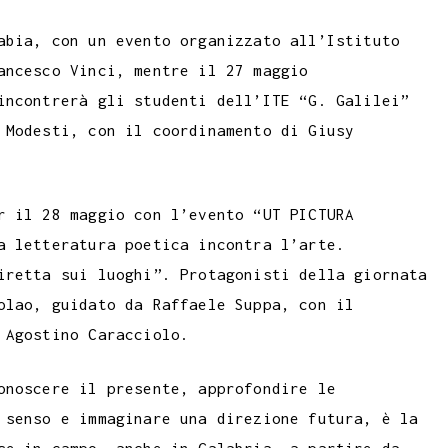
abia, con un evento organizzato all’Istituto
ancesco Vinci, mentre il 27 maggio
incontrerà gli studenti dell’ITE “G. Galilei”
 Modesti, con il coordinamento di Giusy
r il 28 maggio con l’evento “UT PICTURA
a letteratura poetica incontra l’arte.
iretta sui luoghi”. Protagonisti della giornata
olao, guidato da Raffaele Suppa, con il
 Agostino Caracciolo.
onoscere il presente, approfondire le
 senso e immaginare una direzione futura, è la
se in campo, anche in Calabria, a partire da