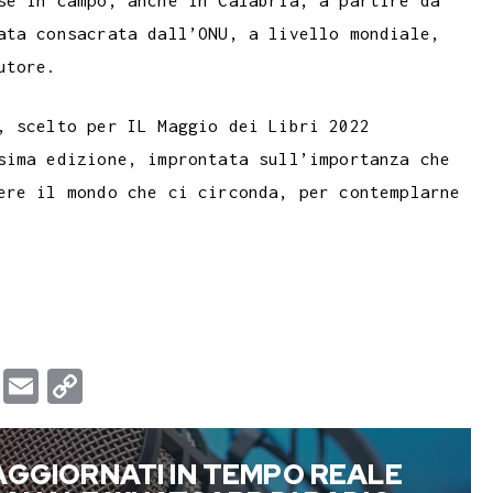
ata consacrata dall’ONU, a livello mondiale,
utore.
, scelto per IL Maggio dei Libri 2022
sima edizione, improntata sull’importanza che
ere il mondo che ci circonda, per contemplarne
T
E
C
u
m
o
m
a
p
AGGIORNATI IN TEMPO REALE
b
i
y