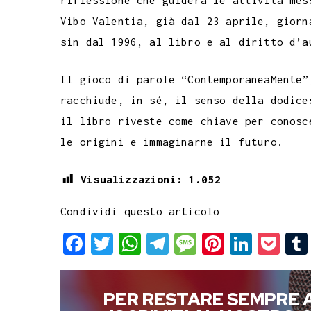
Vibo Valentia, già dal 23 aprile, giorn
sin dal 1996, al libro e al diritto d’a
Il gioco di parole “ContemporaneaMente”
racchiude, in sé, il senso della dodice
il libro riveste come chiave per conosc
le origini e immaginarne il futuro.
Visualizzazioni:
1.052
Condividi questo articolo
F
T
W
T
M
P
L
P
a
w
h
e
e
i
i
o
c
i
a
l
s
n
n
c
PER RESTARE SEMPRE 
e
t
t
e
s
t
k
k