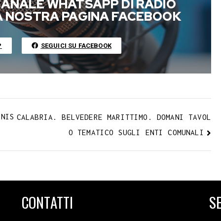
 CANALE WHATSAPP DI RADIO
l
l
L
LA NOSTRA PAGINA FACEBOOK
r
i
n
P
SEGUICI SU FACEBOOK
k
RNIS
CALABRIA. BELVEDERE MARITTIMO. DOMANI TAVOL
O TEMATICO SUGLI ENTI COMUNALI
CONTATTI
SE