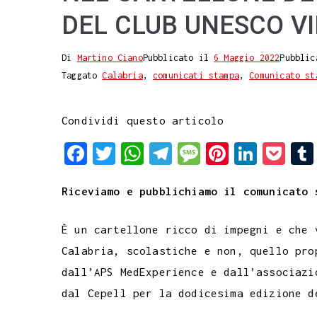
DEL CLUB UNESCO V
Di
Martino Ciano
Pubblicato il
6 Maggio 2022
Pubblic
Taggato
Calabria
,
comunicati stampa
,
Comunicato st
Condividi questo articolo
F
T
W
T
M
P
L
P
a
w
h
e
e
i
i
o
Riceviamo e pubblichiamo il comunicato 
c
i
a
l
s
n
n
c
e
t
t
e
s
t
k
k
È un cartellone ricco di impegni e che 
b
t
s
g
a
e
e
e
Calabria, scolastiche e non, quello pro
o
e
A
r
g
r
d
t
dall’APS MedExperience e dall’associazi
o
r
p
a
e
e
I
dal Cepell per la dodicesima edizione d
k
p
m
s
n