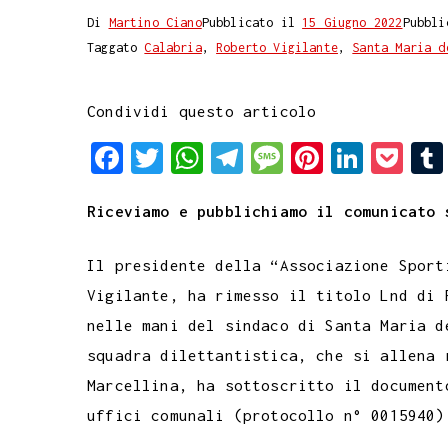
Di
Martino Ciano
Pubblicato il
15 Giugno 2022
Pubbli
Taggato
Calabria
,
Roberto Vigilante
,
Santa Maria d
Condividi questo articolo
F
T
W
T
M
P
L
P
a
w
h
e
e
i
i
o
Riceviamo e pubblichiamo il comunicato 
c
i
a
l
s
n
n
c
e
t
t
e
s
t
k
k
Il presidente della “Associazione Sport
b
t
s
g
a
e
e
e
Vigilante, ha rimesso il titolo Lnd di 
o
e
A
r
g
r
d
t
nelle mani del sindaco di Santa Maria d
o
r
p
a
e
e
I
squadra dilettantistica, che si allena 
k
p
m
s
n
Marcellina, ha sottoscritto il document
t
uffici comunali (protocollo n° 0015940)