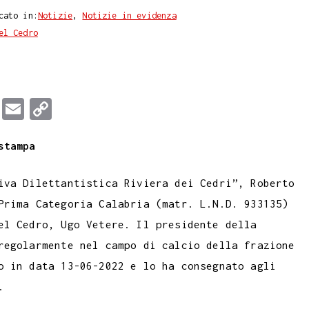
cato in:
Notizie
,
Notizie in evidenza
el Cedro
T
E
C
u
m
o
stampa
m
a
p
b
i
y
iva Dilettantistica Riviera dei Cedri”, Roberto
l
l
L
Prima Categoria Calabria (matr. L.N.D. 933135)
r
i
el Cedro, Ugo Vetere. Il presidente della
n
regolarmente nel campo di calcio della frazione
k
o in data 13-06-2022 e lo ha consegnato agli
.