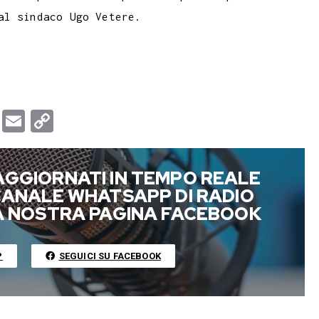
al sindaco Ugo Vetere.
T
E
C
u
m
o
m
a
p
AGGIORNATI IN TEMPO REALE
b
i
y
 CANALE WHATSAPP DI RADIO
l
l
L
LA NOSTRA PAGINA FACEBOOK
r
i
n
P
SEGUICI SU FACEBOOK
k