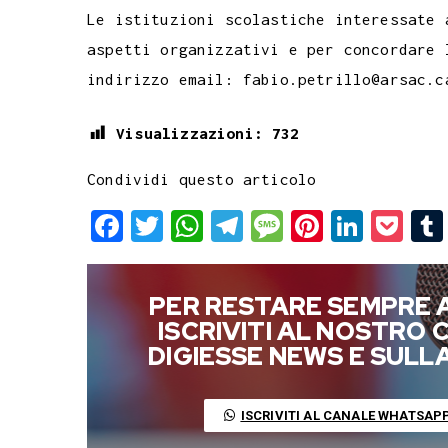
Le istituzioni scolastiche interessate 
aspetti organizzativi e per concordare 
indirizzo email: fabio.petrillo@arsac.c
Visualizzazioni:
732
Condividi questo articolo
F
T
W
T
M
P
L
P
a
w
h
e
e
i
i
o
c
i
a
l
s
n
n
c
PER RESTARE SEMPRE 
e
t
t
e
s
t
k
k
ISCRIVITI AL NOSTRO
b
t
s
g
a
e
e
e
DIGIESSE NEWS E SUL
o
e
A
r
g
r
d
t
o
r
p
a
e
e
I
ISCRIVITI AL CANALE WHATSAP