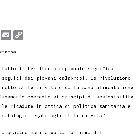
T
E
C
u
m
o
stampa
m
a
p
b
i
y
 tutto il territorio regionale significa
l
l
L
 seguiti dai giovani calabresi. La rivoluzione
r
i
rretto stile di vita e dalla sana alimentazione
n
tunamente coerente ai principi di sostenibilità
k
 le ricadute in ottica di politica sanitaria e,
 patologie legate agli stili di vita”.
 a quattro mani e porta la firma del