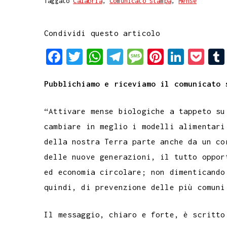
Taggato
Calabria
,
Comunicato stampa
,
Mense
Condividi questo articolo
F
T
W
T
M
P
L
P
a
w
h
e
e
i
i
o
Pubblichiamo e riceviamo il comunicato 
c
i
a
l
s
n
n
c
e
t
t
e
s
t
k
k
“Attivare mense biologiche a tappeto su
b
t
s
g
a
e
e
e
cambiare in meglio i modelli alimentari
o
e
A
r
g
r
d
t
della nostra Terra parte anche da un co
o
r
p
a
e
e
I
delle nuove generazioni, il tutto oppor
k
p
m
s
n
ed economia circolare; non dimenticando
t
quindi, di prevenzione delle più comuni
Il messaggio, chiaro e forte, è scritto