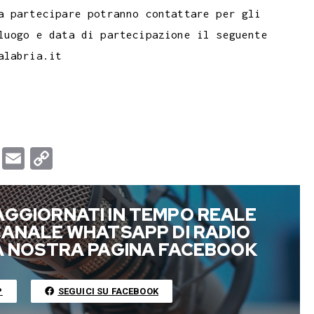
a partecipare potranno contattare per gli
luogo e data di partecipazione il seguente
alabria.it
T
E
C
u
m
o
m
a
p
AGGIORNATI IN TEMPO REALE
b
i
y
 CANALE WHATSAPP DI RADIO
l
l
L
LA NOSTRA PAGINA FACEBOOK
r
i
n
P
SEGUICI SU FACEBOOK