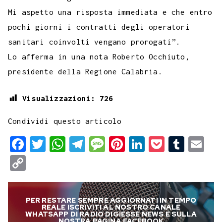
Mi aspetto una risposta immediata e che entro
pochi giorni i contratti degli operatori
sanitari coinvolti vengano prorogati”.
Lo afferma in una nota Roberto Occhiuto,
presidente della Regione Calabria.
Visualizzazioni:
726
Condividi questo articolo
F
T
W
T
M
P
L
P
T
E
a
w
h
e
e
i
i
o
u
m
C
c
i
a
l
s
n
n
c
m
a
o
e
t
t
e
s
t
k
k
b
i
p
PER RESTARE SEMPRE AGGIORNATI IN TEMPO
b
t
s
g
a
e
e
e
l
l
y
REALE ISCRIVITI AL NOSTRO CANALE
WHATSAPP DI RADIO DIGIESSE NEWS E SULLA
NOSTRA PAGINA FACEBOOK