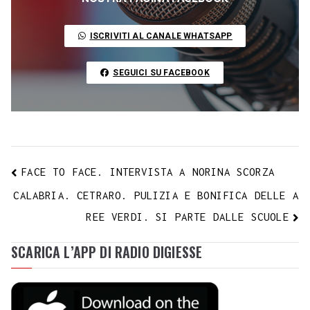
o
e
A
r
g
r
d
t
r
L
o
r
p
a
e
e
I
i
ISCRIVITI AL CANALE WHATSAPP
k
p
m
s
n
n
t
k
SEGUICI SU FACEBOOK
FACE TO FACE. INTERVISTA A NORINA SCORZA
CALABRIA. CETRARO. PULIZIA E BONIFICA DELLE A
REE VERDI. SI PARTE DALLE SCUOLE
SCARICA L’APP DI RADIO DIGIESSE