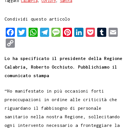
Taggato
Calabria
,
COVID19
,
Sanità
Condividi questo articolo
F
T
W
T
M
P
L
P
T
E
a
w
h
e
e
i
i
o
u
m
C
c
i
a
l
s
n
n
c
m
a
o
e
t
t
e
s
t
k
k
b
i
Lo ha specificato il presidente della Regione
p
b
t
s
g
a
e
e
e
l
l
Calabria, Roberto Occhiuto. Pubblichiamo il
y
comunicato stampa
o
e
A
r
g
r
d
t
r
L
o
r
p
a
e
e
I
i
“Ho manifestato in più occasioni forti
k
p
m
s
n
n
preoccupazioni in ordine alle criticità che
t
k
riguardano il fabbisogno di personale
sanitario nella nostra Regione, sollecitando
ogni intervento necessario a fronteggiare la