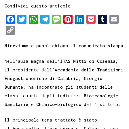
Condividi questo articolo
F
T
W
T
M
P
L
P
T
E
a
w
h
e
e
i
i
o
u
m
C
c
i
a
l
s
n
n
c
m
a
o
e
t
t
e
s
t
k
k
b
i
Riceviamo e pubblichiamo il comunicato stampa
p
b
t
s
g
a
e
e
e
l
l
y
Nell’aula magna dell’
ITAS Nitti di Cosenza
,
o
e
A
r
g
r
d
t
r
L
il presidente dell’
Accademia delle Tradizioni
o
r
p
a
e
e
I
i
Enogastronomiche di Calabria
,
Giorgio
k
p
m
s
n
n
Durante
, ha incontrato gli studenti delle
t
k
classi quarte degli indirizzi
Biotecnologie
Sanitarie
e
Chimico-biologico
dell’Istituto.
Il principale tema trattato è stato
il
bergamotto
, l’
oro verde di Calabria
, con