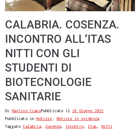
CALABRIA. COSENZA.
INCONTRO ALL’ITAS
NITTI CON GLI
STUDENTI DI
BIOTECNOLOGIE
SANITARIE
Di
Martino Ciano
Pubblicato il
28 Giugno 2022
Pubblicato in:
Notizie
,
Notizie in evidenza
Taggato
Calabria
,
Cosenza
,
incontro
,
Itas
,
Nitti