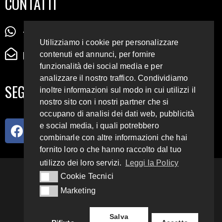
CONTATTI
+39 345 72 72 88 5
Utilizziamo i cookie per personalizzare
radiodigiesse@gmail.com
contenuti ed annunci, per fornire
funzionalità dei social media e per
analizzare il nostro traffico. Condividiamo
SEGUICI SUI SOCIAL
inoltre informazioni sul modo in cui utilizzi il
nostro sito con i nostri partner che si
occupano di analisi dei dati web, pubblicità
e social media, i quali potrebbero
combinarle con altre informazioni che hai
fornito loro o che hanno raccolto dal tuo
utilizzo dei loro servizi.
Leggi la Policy
93.4 E 95.3 FM
Cookie Tecnici
Cookie Tecnici
Marketing
Marketing
Copyright 2018 – 2022
Radio Digiesse.
Salva