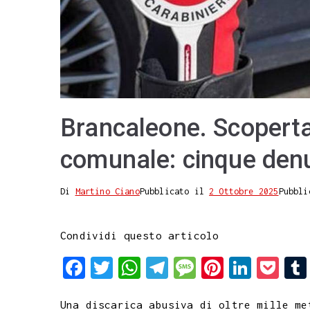
Brancaleone. Scoperta
comunale: cinque denu
Di
Martino Ciano
Pubblicato il
2 Ottobre 2025
Pubbli
Condividi questo articolo
F
T
W
T
M
P
L
P
a
w
h
e
e
i
i
o
Una discarica abusiva di oltre mille me