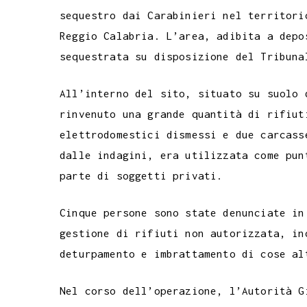
c
i
a
l
s
n
n
c
sequestro dai Carabinieri nel territori
e
t
t
e
s
t
k
k
Reggio Calabria. L’area, adibita a depo
b
t
s
g
a
e
e
e
sequestrata su disposizione del Tribuna
o
e
A
r
g
r
d
t
o
r
p
a
e
e
I
All’interno del sito, situato su suolo 
k
p
m
s
n
rinvenuto una grande quantità di rifiut
t
elettrodomestici dismessi e due carcass
dalle indagini, era utilizzata come pun
parte di soggetti privati.
Cinque persone sono state denunciate in
gestione di rifiuti non autorizzata, in
deturpamento e imbrattamento di cose al
Nel corso dell’operazione, l’Autorità G