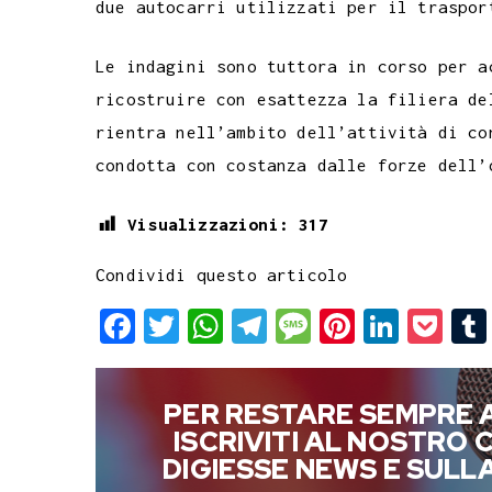
due autocarri utilizzati per il traspor
Le indagini sono tuttora in corso per a
ricostruire con esattezza la filiera de
rientra nell’ambito dell’attività di co
condotta con costanza dalle forze dell’
Visualizzazioni:
317
Condividi questo articolo
F
T
W
T
M
P
L
P
a
w
h
e
e
i
i
o
c
i
a
l
s
n
n
c
PER RESTARE SEMPRE 
e
t
t
e
s
t
k
k
ISCRIVITI AL NOSTRO
b
t
s
g
a
e
e
e
DIGIESSE NEWS E SUL