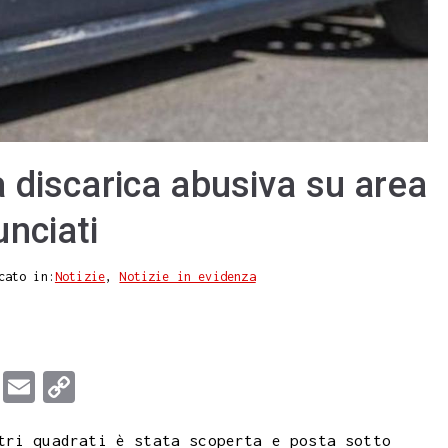
 discarica abusiva su area
nciati
cato in:
Notizie
,
Notizie in evidenza
T
E
C
u
m
o
tri quadrati è stata scoperta e posta sotto