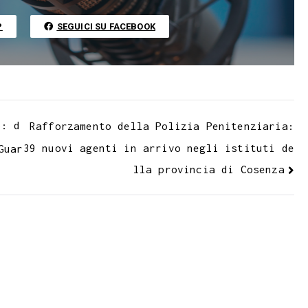
r
i
n
P
SEGUICI SU FACEBOOK
k
o: d
Rafforzamento della Polizia Penitenziaria:
39 nuovi agenti in arrivo negli istituti de
Guar
lla provincia di Cosenza