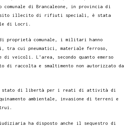
m
a
p
o comunale di Brancaleone, in provincia di
b
i
y
sito illecito di rifiuti speciali, è stata
l
l
L
le di Locri.
r
i
n
di proprietà comunale, i militari hanno
k
i, tra cui pneumatici, materiale ferroso,
e di veicoli. L’area, secondo quanto emerso
to di raccolta e smaltimento non autorizzato da
 stato di libertà per i reati di attività di
quinamento ambientale, invasione di terreni e
trui.
iudiziaria ha disposto anche il sequestro di