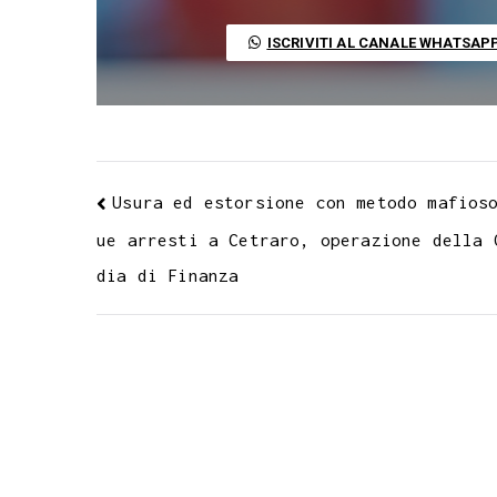
o
e
A
r
g
r
d
t
o
r
p
a
e
e
I
ISCRIVITI AL CANALE WHATSAP
k
p
m
s
n
t
Usura ed estorsione con metodo mafios
ue arresti a Cetraro, operazione della 
dia di Finanza