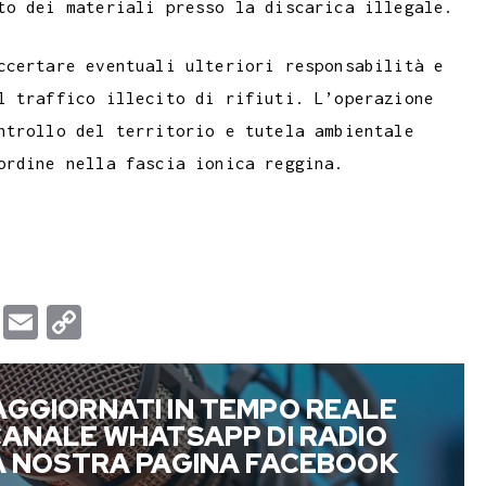
to dei materiali presso la discarica illegale.
ccertare eventuali ulteriori responsabilità e
l traffico illecito di rifiuti. L’operazione
ntrollo del territorio e tutela ambientale
ordine nella fascia ionica reggina.
T
E
C
u
m
o
m
a
p
AGGIORNATI IN TEMPO REALE
b
i
y
 CANALE WHATSAPP DI RADIO
l
l
L
LA NOSTRA PAGINA FACEBOOK