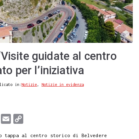
Visite guidate al centro
to per l’iniziativa
licato in:
Notizie
,
Notizie in evidenza
T
E
C
u
m
o
o tappa al centro storico di Belvedere
m
a
p