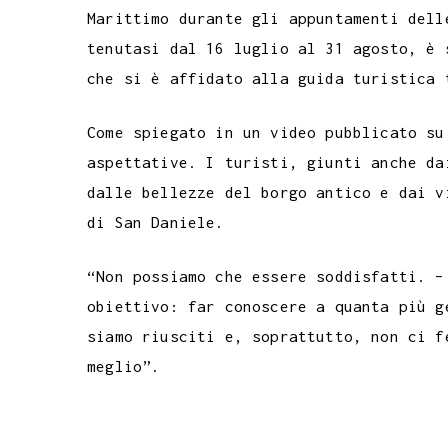
Marittimo durante gli appuntamenti dell
e
t
t
e
s
t
k
k
tenutasi dal 16 luglio al 31 agosto, è 
b
t
s
g
a
e
e
e
che si è affidato alla guida turistica 
o
e
A
r
g
r
d
t
o
r
p
a
e
e
I
Come spiegato in un video pubblicato su
k
p
m
s
n
aspettative. I turisti, giunti anche da
t
dalle bellezze del borgo antico e dai v
di San Daniele.
“Non possiamo che essere soddisfatti. –
obiettivo: far conoscere a quanta più g
siamo riusciti e, soprattutto, non ci f
meglio”.