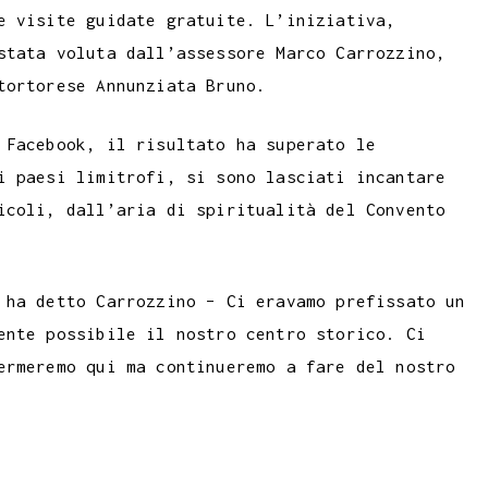
e visite guidate gratuite. L’iniziativa,
b
i
y
stata voluta dall’assessore Marco Carrozzino,
l
l
L
tortorese Annunziata Bruno.
r
i
n
 Facebook, il risultato ha superato le
k
i paesi limitrofi, si sono lasciati incantare
icoli, dall’aria di spiritualità del Convento
 ha detto Carrozzino – Ci eravamo prefissato un
ente possibile il nostro centro storico. Ci
ermeremo qui ma continueremo a fare del nostro