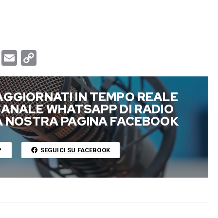
T
E
C
u
m
o
m
a
p
AGGIORNATI IN TEMPO REALE
b
i
y
 CANALE WHATSAPP DI RADIO
l
l
L
LA NOSTRA PAGINA FACEBOOK
r
i
n
P
SEGUICI SU FACEBOOK
k