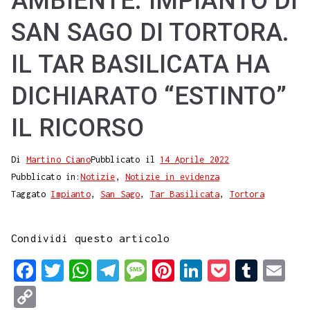
AMBIENTE. IMPIANTO DI
SAN SAGO DI TORTORA.
IL TAR BASILICATA HA
DICHIARATO “ESTINTO”
IL RICORSO
Di
Martino Ciano
Pubblicato il
14 Aprile 2022
Pubblicato in:
Notizie
,
Notizie in evidenza
Taggato
Impianto
,
San Sago
,
Tar Basilicata
,
Tortora
Condividi questo articolo
F
T
W
T
M
P
L
P
T
E
a
w
h
e
e
i
i
o
u
m
C