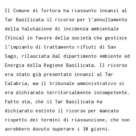
c
i
a
l
s
n
n
c
m
a
o
e
t
t
e
s
t
k
k
b
i
Il Comune di Tortora ha riassunto innanzi al
p
b
t
s
g
a
e
e
e
l
l
Tar Basilicata il ricorso per l’annullamento
y
della Valutazione di incidenza ambientale
o
e
A
r
g
r
d
t
r
L
(Vinca) in favore della società che gestisce
o
r
p
a
e
e
I
i
l’impianto di trattamento rifiuti di San
k
p
m
s
n
n
Sago, rilasciata dal dipartimento Ambiente ed
t
k
Energia della Regione Basilicata. Il ricorso
era stato già presentato innanzi al Tar
Calabria, ma il tribunale amministrativo si
era dichiarato territorialmente incompetente.
Fatto sta, che il Tar Basilicata ha
dichiarato estinto il ricorso per mancato
rispetto dei termini di riassunzione, che non
avrebbero dovuto superare i 30 giorni.