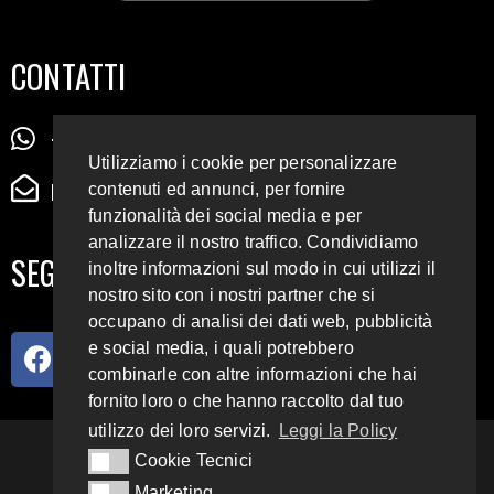
CONTATTI
+39 345 72 72 88 5
Utilizziamo i cookie per personalizzare
radiodigiesse@gmail.com
contenuti ed annunci, per fornire
funzionalità dei social media e per
analizzare il nostro traffico. Condividiamo
SEGUICI SUI SOCIAL
inoltre informazioni sul modo in cui utilizzi il
nostro sito con i nostri partner che si
occupano di analisi dei dati web, pubblicità
e social media, i quali potrebbero
combinarle con altre informazioni che hai
fornito loro o che hanno raccolto dal tuo
utilizzo dei loro servizi.
Leggi la Policy
93.4 E 95.3 FM
Cookie Tecnici
Cookie Tecnici
Marketing
Marketing