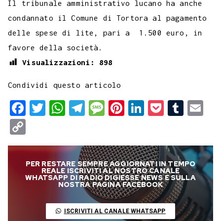
Il tribunale amministrativo lucano ha anche
condannato il Comune di Tortora al pagamento
delle spese di lite, pari a 1.500 euro, in
favore della società.
Visualizzazioni:
898
Condividi questo articolo
F
T
W
T
M
P
L
P
T
E
a
w
h
e
e
i
i
o
u
m
C
c
i
a
l
s
n
n
c
m
a
o
e
t
t
e
s
t
k
k
b
i
p
PER RESTARE SEMPRE AGGIORNATI IN TEMPO
b
t
s
g
a
e
e
e
l
l
y
REALE ISCRIVITI AL NOSTRO CANALE
WHATSAPP DI RADIO DIGIESSE NEWS E SULLA
o
e
A
r
g
r
d
t
r
NOSTRA PAGINA FACEBOOK
L
o
r
p
a
e
e
I
i
ISCRIVITI AL CANALE WHATSAPP
k
p
m
s
n