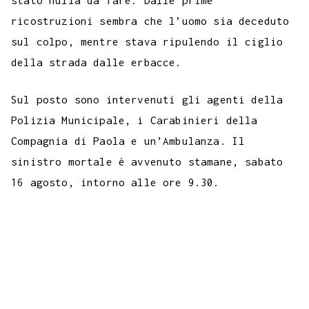
stato nulla da fare. Dalle prime
o
r
p
a
e
e
I
i
ricostruzioni sembra che l’uomo sia deceduto
k
p
m
s
n
n
sul colpo, mentre stava ripulendo il ciglio
t
k
della strada dalle erbacce.
Sul posto sono intervenuti gli agenti della
Polizia Municipale, i Carabinieri della
Compagnia di Paola e un’Ambulanza. Il
sinistro mortale è avvenuto stamane, sabato
16 agosto, intorno alle ore 9.30.