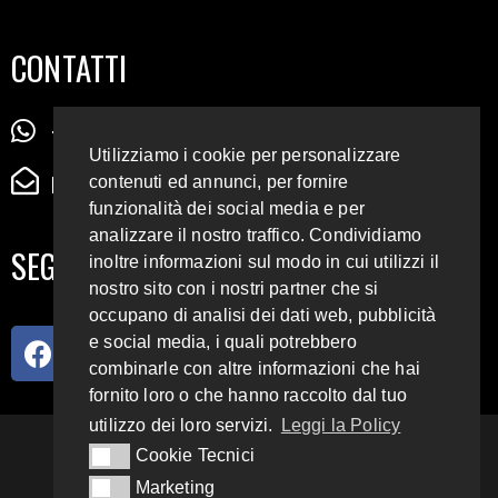
CONTATTI
+39 345 72 72 88 5
Utilizziamo i cookie per personalizzare
radiodigiesse@gmail.com
contenuti ed annunci, per fornire
funzionalità dei social media e per
analizzare il nostro traffico. Condividiamo
SEGUICI SUI SOCIAL
inoltre informazioni sul modo in cui utilizzi il
nostro sito con i nostri partner che si
occupano di analisi dei dati web, pubblicità
e social media, i quali potrebbero
combinarle con altre informazioni che hai
fornito loro o che hanno raccolto dal tuo
utilizzo dei loro servizi.
Leggi la Policy
93.4 E 95.3 FM
Cookie Tecnici
Cookie Tecnici
Marketing
Marketing