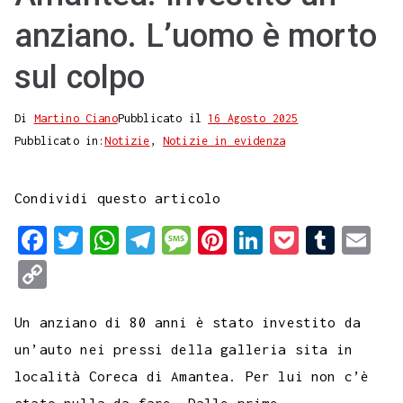
anziano. L’uomo è morto
sul colpo
Di
Martino Ciano
Pubblicato il
16 Agosto 2025
Pubblicato in:
Notizie
,
Notizie in evidenza
Condividi questo articolo
F
T
W
T
M
P
L
P
T
E
a
w
h
e
e
i
i
o
u
m
C
c
i
a
l
s
n
n
c
m
a
o
e
t
t
e
s
t
k
k
b
i
Un anziano di 80 anni è stato investito da
p
b
t
s
g
a
e
e
e
l
l
un’auto nei pressi della galleria sita in
y
località Coreca di Amantea. Per lui non c’è
o
e
A
r
g
r
d
t
r
L