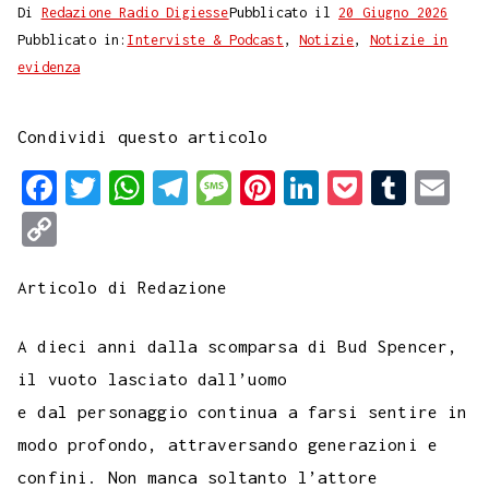
Di
Redazione Radio Digiesse
Pubblicato il
20 Giugno 2026
Pubblicato in:
Interviste & Podcast
,
Notizie
,
Notizie in
evidenza
Condividi questo articolo
F
T
W
T
M
P
L
P
T
E
a
w
h
e
e
i
i
o
u
m
C
c
i
a
l
s
n
n
c
m
a
o
e
t
t
e
s
t
k
k
b
i
Articolo di Redazione
p
b
t
s
g
a
e
e
e
l
l
y
A dieci anni dalla scomparsa di Bud Spencer,
o
e
A
r
g
r
d
t
r
L
il vuoto lasciato dall’uomo
o
r
p
a
e
e
I
i
e dal personaggio continua a farsi sentire in
k
p
m
s
n
n
modo profondo, attraversando generazioni e
t
k
confini. Non manca soltanto l’attore