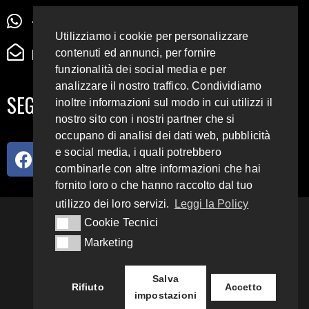
+39 345 72 72 88 5
Utilizziamo i cookie per personalizzare
radiodigiesse@gmail.com
contenuti ed annunci, per fornire
funzionalità dei social media e per
analizzare il nostro traffico. Condividiamo
SEGUICI SUI SOCIAL
inoltre informazioni sul modo in cui utilizzi il
nostro sito con i nostri partner che si
occupano di analisi dei dati web, pubblicità
e social media, i quali potrebbero
combinarle con altre informazioni che hai
fornito loro o che hanno raccolto dal tuo
utilizzo dei loro servizi.
Leggi la Policy
93.4 E 95.3 FM
Cookie Tecnici
Cookie Tecnici
Marketing
Marketing
Copyright 2018 – 2022
Radio Digiesse.
Salva
Rifiuto
Accetto
impostazioni
Privacy & Cookie Policy