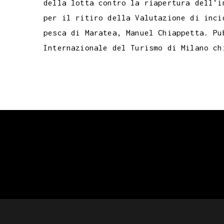
della lotta contro la riapertura dell’i
per il ritiro della Valutazione di inci
pesca di Maratea, Manuel Chiappetta. Pu
Internazionale del Turismo di Milano ch