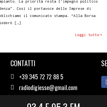
mpianto. La priorità resta l’impegno politico
denza”. Così il portavoce delle Imprese di
bblichiamo il comunicato stampa. “Alla Borsa
iederò […]
Leggi tutto
CONTATTI
SE
+39 345 72 72 88 5
radiodigiesse@gmail.com