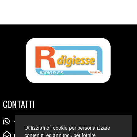
CONTATTI
+39 345 72 72 88 5
Utilizziamo i cookie per personalizzare
radiodigiesse@gmail.com
contenuti ed annunci, per fornire