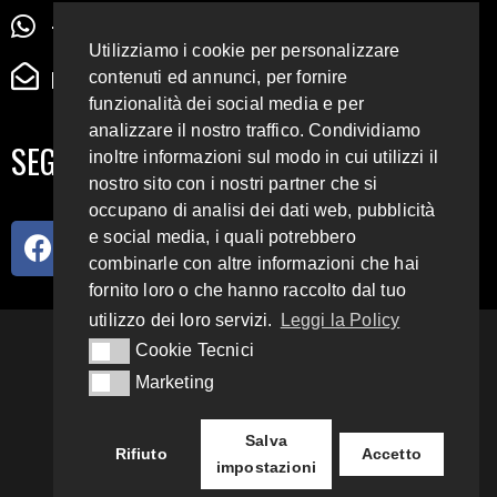
+39 345 72 72 88 5
Utilizziamo i cookie per personalizzare
radiodigiesse@gmail.com
contenuti ed annunci, per fornire
funzionalità dei social media e per
analizzare il nostro traffico. Condividiamo
SEGUICI SUI SOCIAL
inoltre informazioni sul modo in cui utilizzi il
nostro sito con i nostri partner che si
occupano di analisi dei dati web, pubblicità
e social media, i quali potrebbero
combinarle con altre informazioni che hai
fornito loro o che hanno raccolto dal tuo
utilizzo dei loro servizi.
Leggi la Policy
93.4 E 95.3 FM
Cookie Tecnici
Cookie Tecnici
Marketing
Marketing
Copyright 2018 – 2022
Radio Digiesse.
Salva
Rifiuto
Accetto
impostazioni
Privacy & Cookie Policy