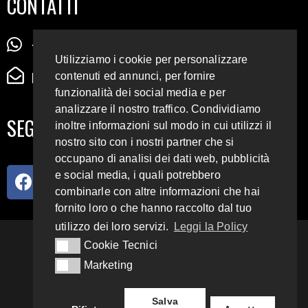
CONTATTI
+39 345 72 72 88 5
Utilizziamo i cookie per personalizzare
radiodigiesse@gmail.com
contenuti ed annunci, per fornire
funzionalità dei social media e per
analizzare il nostro traffico. Condividiamo
SEGUICI SUI SOCIAL
inoltre informazioni sul modo in cui utilizzi il
nostro sito con i nostri partner che si
occupano di analisi dei dati web, pubblicità
e social media, i quali potrebbero
combinarle con altre informazioni che hai
fornito loro o che hanno raccolto dal tuo
utilizzo dei loro servizi.
Leggi la Policy
93.4 E 95.3 FM
Cookie Tecnici
Cookie Tecnici
Marketing
Marketing
Copyright 2018 – 2022
Radio Digiesse.
Salva