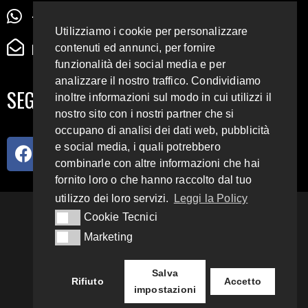
+39 345 72 72 88 5
Utilizziamo i cookie per personalizzare
radiodigiesse@gmail.com
contenuti ed annunci, per fornire
funzionalità dei social media e per
analizzare il nostro traffico. Condividiamo
SEGUICI SUI SOCIAL
inoltre informazioni sul modo in cui utilizzi il
nostro sito con i nostri partner che si
occupano di analisi dei dati web, pubblicità
e social media, i quali potrebbero
combinarle con altre informazioni che hai
fornito loro o che hanno raccolto dal tuo
utilizzo dei loro servizi.
Leggi la Policy
93.4 E 95.3 FM
Cookie Tecnici
Cookie Tecnici
Marketing
Marketing
Copyright 2018 – 2022
Radio Digiesse.
Salva
Rifiuto
Accetto
impostazioni
Privacy & Cookie Policy