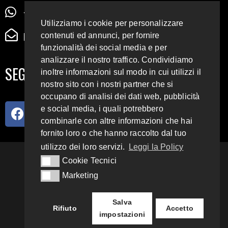
+39 345 72 72 88 5
Utilizziamo i cookie per personalizzare
radiodigiesse@gmail.com
contenuti ed annunci, per fornire
funzionalità dei social media e per
analizzare il nostro traffico. Condividiamo
SEGUICI SUI SOCIAL
inoltre informazioni sul modo in cui utilizzi il
nostro sito con i nostri partner che si
occupano di analisi dei dati web, pubblicità
e social media, i quali potrebbero
combinarle con altre informazioni che hai
fornito loro o che hanno raccolto dal tuo
utilizzo dei loro servizi.
Leggi la Policy
93.4 E 95.3 FM
Cookie Tecnici
Cookie Tecnici
Marketing
Marketing
Copyright 2018 – 2022
Radio Digiesse.
Salva
Rifiuto
Accetto
impostazioni
Privacy & Cookie Policy