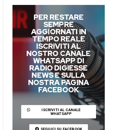
PER RESTARE
SEMPRE
AGGIORNATI IN
TEMPO REALE
ISCRIVITI AL
NOSTRO CANALE
WHATSAPP DI
RADIO DIGIESSE
NEWS E SULLA
NOSTRA PAGINA
FACEBOOK
ISCRIVITI AL CANALE
WHATSAPP
SEGUICI SU FACEBOOK