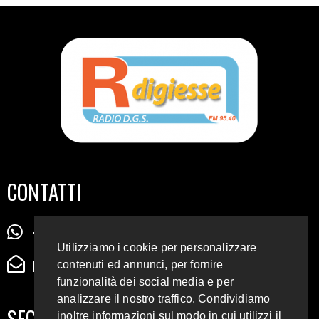
CONTATTI
+39 345 72 72 88 5
Utilizziamo i cookie per personalizzare
radiodigiesse@gmail.com
contenuti ed annunci, per fornire
funzionalità dei social media e per
analizzare il nostro traffico. Condividiamo
SEGUICI SUI SOCIAL
inoltre informazioni sul modo in cui utilizzi il