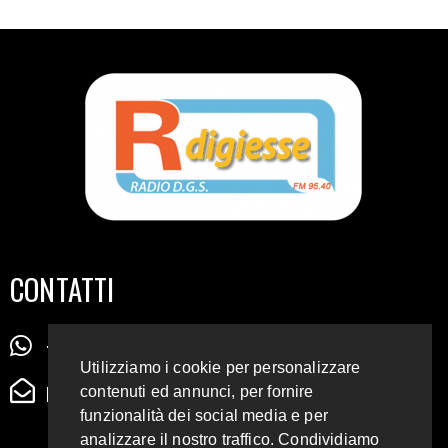
CONTATTI
+39 345 72 72 88 5
Utilizziamo i cookie per personalizzare
radiodigiesse@gmail.com
contenuti ed annunci, per fornire
funzionalità dei social media e per
analizzare il nostro traffico. Condividiamo