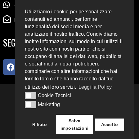
+39 345 72 72 88 5
Utilizziamo i cookie per personalizzare
radiodigiesse@gmail.com
contenuti ed annunci, per fornire
funzionalità dei social media e per
analizzare il nostro traffico. Condividiamo
SEGUICI SUI SOCIAL
inoltre informazioni sul modo in cui utilizzi il
nostro sito con i nostri partner che si
occupano di analisi dei dati web, pubblicità
e social media, i quali potrebbero
combinarle con altre informazioni che hai
fornito loro o che hanno raccolto dal tuo
utilizzo dei loro servizi.
Leggi la Policy
93.4 E 95.3 FM
Cookie Tecnici
Cookie Tecnici
Marketing
Marketing
Copyright 2018 – 2022
Radio Digiesse.
Salva
Rifiuto
Accetto
impostazioni
Privacy & Cookie Policy
Sito disegnato da
yoursocialnoise
.