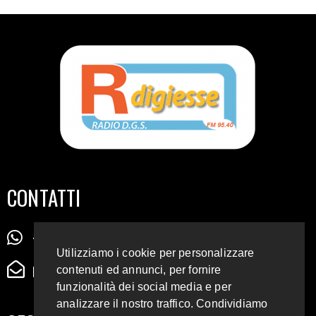
CONTATTI
+39 345 72 72 88 5
Utilizziamo i cookie per personalizzare
radiodigiesse@gmail.com
contenuti ed annunci, per fornire
funzionalità dei social media e per
analizzare il nostro traffico. Condividiamo